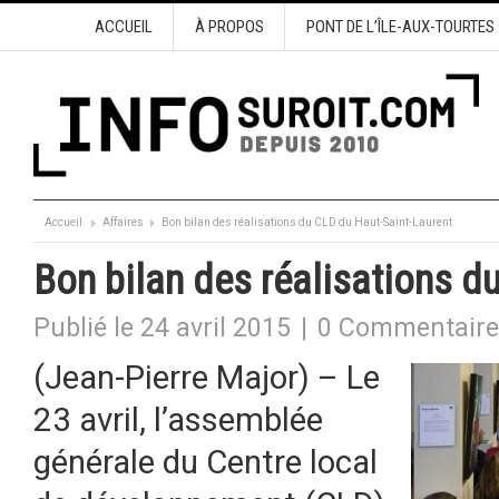
ACCUEIL
À PROPOS
PONT DE L’ÎLE-AUX-TOURTES
Accueil
Affaires
Bon bilan des réalisations du CLD du Haut-Saint-Laurent
Bon bilan des réalisations d
Publié le 24 avril 2015
|
0 Commentaire
(Jean-Pierre Major) – Le
23 avril, l’assemblée
générale du Centre local