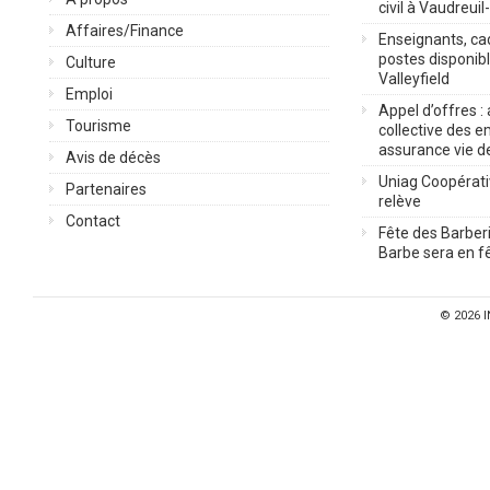
civil à Vaudreuil
Affaires/Finance
Enseignants, cad
postes disponib
Culture
Valleyfield
Emploi
Appel d’offres :
Tourisme
collective des 
assurance vie d
Avis de décès
Uniag Coopérati
Partenaires
relève
Contact
Fête des Barberi
Barbe sera en fê
© 2026
I