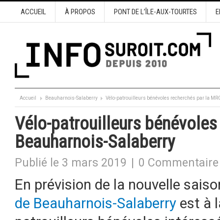
ACCUEIL
À PROPOS
PONT DE L’ÎLE-AUX-TOURTES
E
Accueil
Beauharnois-Salaberry
Vélo-patrouilleurs bénévoles recherchés par la M
Vélo-patrouilleurs bénévoles
Beauharnois-Salaberry
Publié le 3 mars 2019
|
0 Commentaire
En prévision de la nouvelle saiso
de Beauharnois-Salaberry
est à l