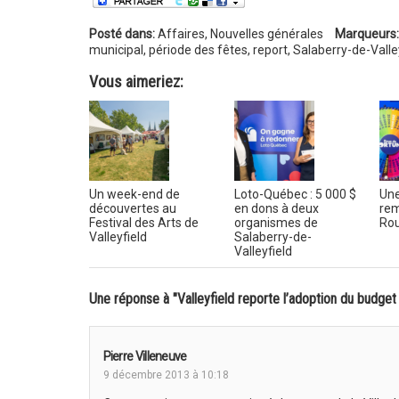
Posté dans:
Affaires
,
Nouvelles générales
Marqueurs:
municipal
,
période des fêtes
,
report
,
Salaberry-de-Valle
Vous aimeriez:
Un week-end de
Loto-Québec : 5 000 $
Une
découvertes au
en dons à deux
rem
Festival des Arts de
organismes de
Rou
Valleyfield
Salaberry-de-
Valleyfield
Une réponse à "Valleyfield reporte l’adoption du budget
Pierre Villeneuve
9 décembre 2013 à 10:18