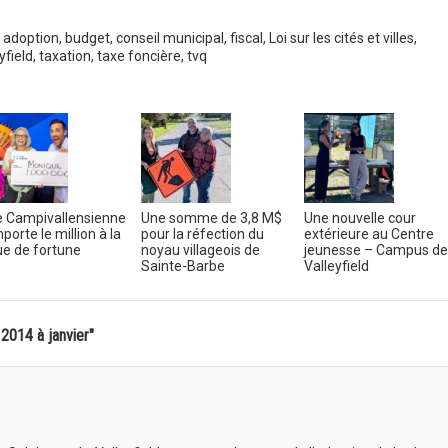
adoption
,
budget
,
conseil municipal
,
fiscal
,
Loi sur les cités et villes
,
yfield
,
taxation
,
taxe foncière
,
tvq
 Campivallensienne
Une somme de 3,8 M$
Une nouvelle cour
porte le million à la
pour la réfection du
extérieure au Centre
e de fortune
noyau villageois de
jeunesse – Campus de
Sainte-Barbe
Valleyfield
 2014 à janvier"