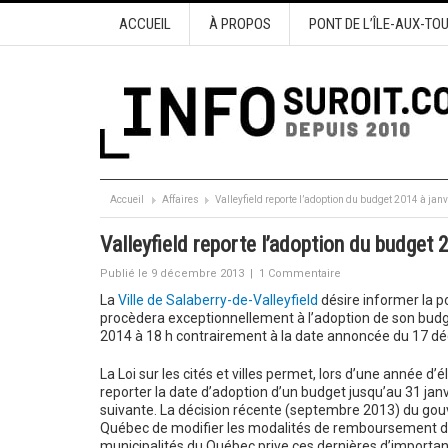
ACCUEIL
À PROPOS
PONT DE L’ÎLE-AUX-TO
Accueil
Affaires
Valleyfield reporte l’adoption du budget 2014 à janv
Valleyfield reporte l’adoption du budget 
Publié le 9 décembre 2013
|
1 Commentaire
La
Ville de Salaberry-de-Valleyfield
désire informer la po
procèdera exceptionnellement à l’adoption de son budge
2014 à 18 h contrairement à la date annoncée du 17 
La Loi sur les cités et villes permet, lors d’une année d’
reporter la date d’adoption d’un budget jusqu’au 31 janv
suivante. La décision récente (septembre 2013) du go
Québec de modifier les modalités de remboursement d
municipalités du Québec prive ces dernières d’importa