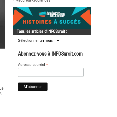
Vaudreuil-Soulanges
Tous les articles d’INFOSuroit :
Tous
les
articles
d’INFOSuroit
Abonnez-vous à INFOSuroit.com
:
*
Adresse courriel
que
s,