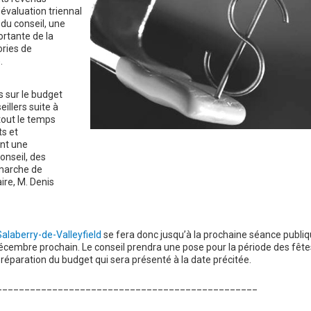
’évaluation triennal
 du conseil, une
ortante de la
ories de
.
 sur le budget
illers suite à
tout le temps
ts et
ant une
conseil, des
émarche de
ire, M. Denis
 Salaberry-de-Valleyfield
se fera donc jusqu’à la prochaine séance publi
décembre prochain. Le conseil prendra une pose pour la période des fête
préparation du budget qui sera présenté à la date précitée.
_______________________________________________