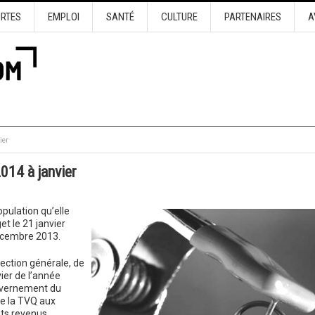
URTES
EMPLOI
SANTÉ
CULTURE
PARTENAIRES
A
ier
2014 à janvier
pulation qu’elle
t le 21 janvier
décembre 2013.
élection générale, de
ier de l’année
uvernement du
e la TVQ aux
nts revenus