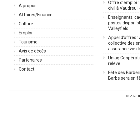
Offre d’emploi :
À propos
civil à Vaudreuil
Affaires/Finance
Enseignants, cad
postes disponib
Culture
Valleyfield
Emploi
Appel d’offres :
Tourisme
collective des 
assurance vie d
Avis de décès
Uniag Coopérati
Partenaires
relève
Contact
Fête des Barberi
Barbe sera en fê
© 2026
I