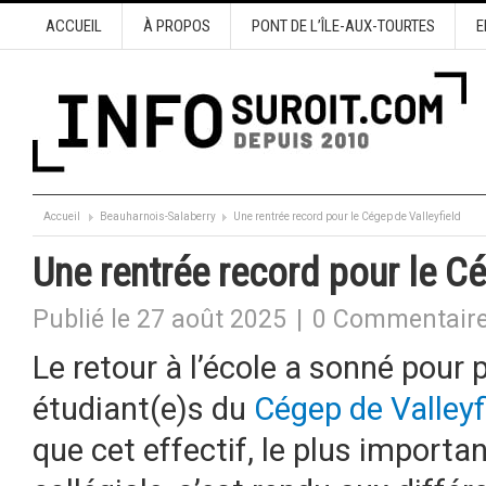
ACCUEIL
À PROPOS
PONT DE L’ÎLE-AUX-TOURTES
E
Accueil
Beauharnois-Salaberry
Une rentrée record pour le Cégep de Valleyfield
Une rentrée record pour le Cé
Publié le 27 août 2025
|
0 Commentair
Le retour à l’école a sonné pour
étudiant(e)s du
Cégep de Valleyf
que cet effectif, le plus important