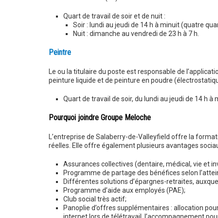
Quart de travail de soir et de nuit :
Soir : lundi au jeudi de 14 h à minuit (quatre qu
Nuit : dimanche au vendredi de 23 h à 7 h.
Peintre
Le ou la titulaire du poste est responsable de l’applicati
peinture liquide et de peinture en poudre (électrostatiq
Quart de travail de soir, du lundi au jeudi de 14 h à
Pourquoi joindre Groupe Meloche
L’entreprise de Salaberry-de-Valleyfield offre la forma
réelles. Elle offre également plusieurs avantages sociau
Assurances collectives (dentaire, médical, vie et i
Programme de partage des bénéfices selon l’atteint
Différentes solutions d’épargnes-retraites, auxquell
Programme d’aide aux employés (PAE);
Club social très actif;
Panoplie d’offres supplémentaires : allocation pou
internet lors de télétravail, l’accompagnement p