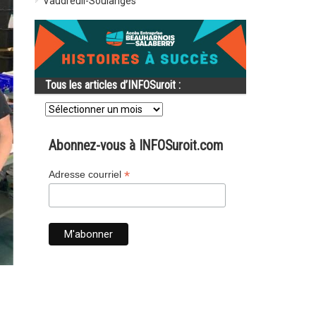
Vaudreuil-Soulanges
Tous les articles d’INFOSuroit :
Tous
les
articles
d’INFOSuroit
Abonnez-vous à INFOSuroit.com
:
*
Adresse courriel