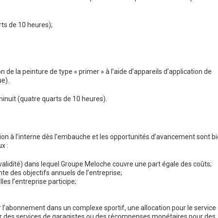
arts de 10 heures);
on de la peinture de type « primer » à l’aide d’appareils d’application de
ue).
 minuit (quatre quarts de 10 heures).
tion à l’interne dès l’embauche et les opportunités d’avancement sont b
x :
nvalidité) dans lequel Groupe Meloche couvre une part égale des coûts;
e des objectifs annuels de l’entreprise;
es l’entreprise participe;
r l’abonnement dans un complexe sportif, une allocation pour le service
our des services de garagistes ou des récompenses monétaires pour des