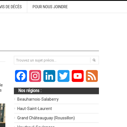
VIS DE DÉCÈS
POUR NOUS JOINDRE
Facebook
Instagram
LinkedIn
Twitter
YouTube
Feed
de
s
Nos régions :
Beauharnois-Salaberry
Haut-Saint-Laurent
Grand Châteauguay (Roussillon)