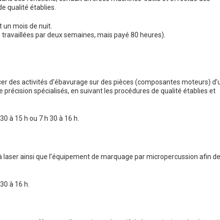
 qualité établies.
t un mois de nuit.
 travaillées par deux semaines, mais payé 80 heures).
rcer des activités d’ébavurage sur des pièces (composantes moteurs) d’
 précision spécialisés, en suivant les procédures de qualité établies et
 30 à 15 h ou 7 h 30 à 16 h.
 à laser ainsi que l’équipement de marquage par micropercussion afin d
 30 à 16 h.