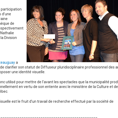
a participation
s d’une
raine
chèque de
 respectivement
 Nathalie
la Division
âteauguay
a
e clarifier son statut de Diffuseur pluridisciplinaire professionnel des a
poser une identité visuelle.
c utilisé pour mettre de l’avant les spectacles que la municipalité prod
nellement en vertu de son entente avec le ministère de la Culture et d
ébec.
isuelle est le fruit d’un travail de recherche effectué par la société de
_______________________________________________