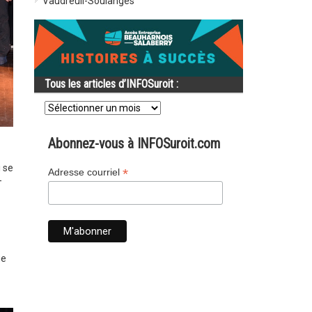
Vaudreuil-Soulanges
Tous les articles d’INFOSuroit :
Tous
les
articles
d’INFOSuroit
Abonnez-vous à INFOSuroit.com
:
i se
*
Adresse courriel
-
ge