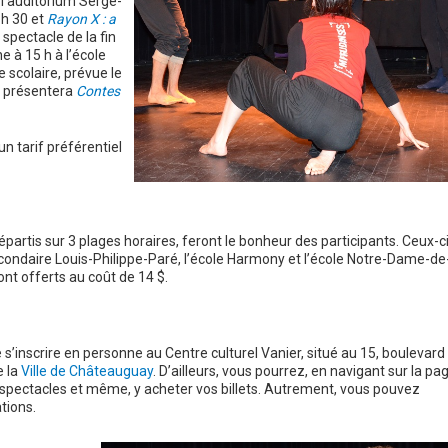
à l’auditorium Serge-
 h 30 et
Rayon X : a
r spectacle de la fin
he à 15 h à l’école
 scolaire, prévue le
y présentera
Contes
n tarif préférentiel
répartis sur 3 plages horaires, feront le bonheur des participants. Ceux-c
secondaire Louis-Philippe-Paré, l’école Harmony et l’école Notre-Dame-de
nt offerts au coût de 14 $.
de s’inscrire en personne au Centre culturel Vanier, situé au 15, boulevard
e la
Ville de Châteauguay
. D’ailleurs, vous pourrez, en navigant sur la pa
s spectacles et même, y acheter vos billets. Autrement, vous pouvez
tions.