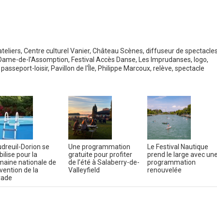
ateliers
,
Centre culturel Vanier
,
Château Scènes
,
diffuseur de spectacle
-Dame-de-l'Assomption
,
Festival Accès Danse
,
Les Imprudanses
,
logo
,
,
passeport-loisir
,
Pavillon de l'Île
,
Philippe Marcoux
,
relève
,
spectacle
dreuil-Dorion se
Une programmation
Le Festival Nautique
ilise pour la
gratuite pour profiter
prend le large avec un
aine nationale de
de l’été à Salaberry-de-
programmation
vention de la
Valleyfield
renouvelée
yade