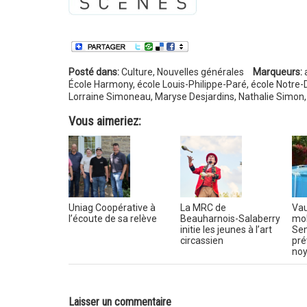
Posté dans:
Culture
,
Nouvelles générales
Marqueurs:
École Harmony
,
école Louis-Philippe-Paré
,
école Notre
Lorraine Simoneau
,
Maryse Desjardins
,
Nathalie Simon
Vous aimeriez:
Uniag Coopérative à
La MRC de
Vau
l’écoute de sa relève
Beauharnois-Salaberry
mob
initie les jeunes à l’art
Sem
circassien
pré
no
Laisser un commentaire