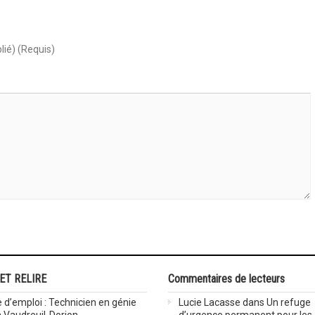
lié) (Requis)
 ET RELIRE
Commentaires de lecteurs
 d’emploi : Technicien en génie
Lucie Lacasse
dans
Un refuge
 à Vaudreuil-Dorion
d’urgence permanent pour les