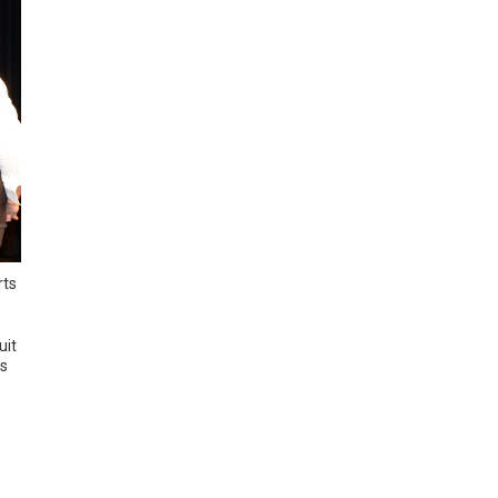
rts
uit
es