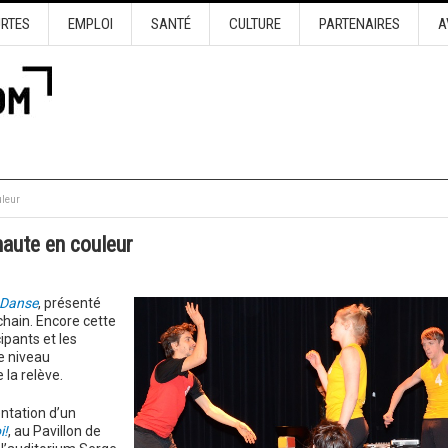
URTES
EMPLOI
SANTÉ
CULTURE
PARTENAIRES
A
uleur
haute en couleur
 Danse
, présenté
chain.
Encore cette
ipants et les
e niveau
 la relève.
entation d’un
i!
, au Pavillon de