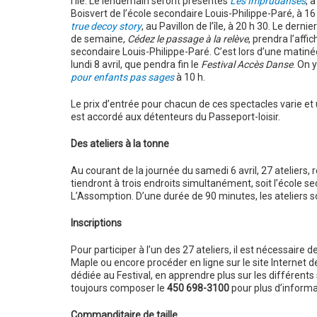
l’île. Le lendemain seront présentés
Les Imprudanses
, 
Boisvert de l’école secondaire Louis-Philippe-Paré, à 16
true decoy story
, au Pavillon de l’île, à 20 h 30. Le dernie
de semaine,
Cédez le passage à la relève
, prendra l’affic
secondaire Louis-Philippe-Paré. C’est lors d’une matinée
lundi 8 avril, que pendra fin le
Festival Accès Danse
. On 
pour enfants pas sages
à 10 h.
Le prix d’entrée pour chacun de ces spectacles varie et u
est accordé aux détenteurs du Passeport-loisir.
Des ateliers à la tonne
Au courant de la journée du samedi 6 avril, 27 ateliers, 
tiendront à trois endroits simultanément, soit l’école 
L’Assomption. D’une durée de 90 minutes, les ateliers so
Inscriptions
Pour participer à l’un des 27 ateliers, il est nécessaire 
Maple ou encore procéder en ligne sur le site Internet d
dédiée au Festival, en apprendre plus sur les différent
toujours composer le
450 698-3100
pour plus d’informa
Commanditaire de taille