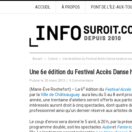
ACCUEIL
À PROPOS
PONT DE L’ÎLE-AUX-TO
Accueil
Culture
Une 6e édition du Festival Accès Danse haute en co
Une 6e édition du Festival Accès Danse 
Publié le 20 mars 2013
|
0 Commentaire
e
(Marie-Ève Rochefort) – La 6
édition du
Festival Accès
par la
Ville de Châteauguay
aura lieu du 5 au 8 avril pro
année, une trentaine d’ateliers seront offerts aux partic
intéressés auront droit à cinq spectacles, dont quatre d
professionnel ainsi qu’un dernier réservé aux artistes de
Le coup d’envoi sera donné le 5 avril, à 20 h, par la prés
programme double, soit les spectacles
Aube
et
Fente-to