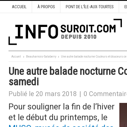
ACCUEIL
À PROPOS
PONT DE L’ÎLE-AUX-TOURTES
E
Accueil
Beauharnois-Salaberry
Une autre balade nocturne Couleurs et douceurs c
Une autre balade nocturne C
samedi
Publié le 20 mars 2018
|
0 Commentair
Pour souligner la fin de l’hiver
et le début du printemps, le