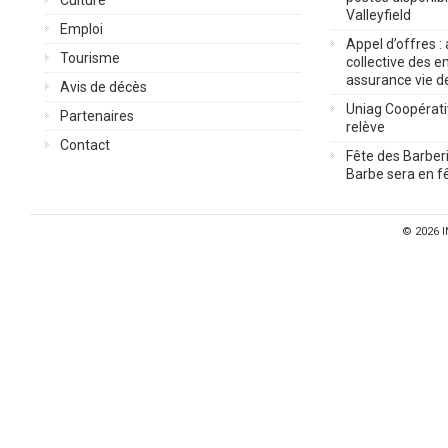
Culture
Valleyfield
Emploi
Appel d’offres :
Tourisme
collective des 
assurance vie d
Avis de décès
Uniag Coopérati
Partenaires
relève
Contact
Fête des Barberi
Barbe sera en fê
© 2026
I