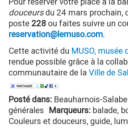
Pour réserver votre place à la b
douceurs
du 24 mars prochain,
poste
228
ou faites suivre un cou
reservation@lemuso.com
.
Cette activité du
MUSO, musée de
rendue possible grâce à la collab
communautaire de la
Ville de Sa
Posté dans:
Beauharnois-Salabe
générales
Marqueurs:
balade
,
b
Couleurs et douceurs
,
guide
,
lum