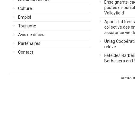
Enseignants, cad
postes disponib
Culture
Valleyfield
Emploi
Appel d’offres :
Tourisme
collective des 
assurance vie d
Avis de décès
Uniag Coopérati
Partenaires
relève
Contact
Fête des Barberi
Barbe sera en fê
© 2026
I