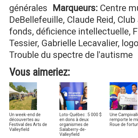
générales
Marqueurs:
Centre mu
DeBellefeuille
,
Claude Reid
,
Club 
fonds
,
déficience intellectuelle
,
F
Tessier
,
Gabrielle Lecavalier
,
log
Trouble du spectre de l'autisme
Vous aimeriez:
Un week-end de
Loto-Québec : 5 000 $
Une Campivall
découvertes au
en dons à deux
remporte le mil
Festival des Arts de
organismes de
Roue de fortu
Valleyfield
Salaberry-de-
Valleyfield