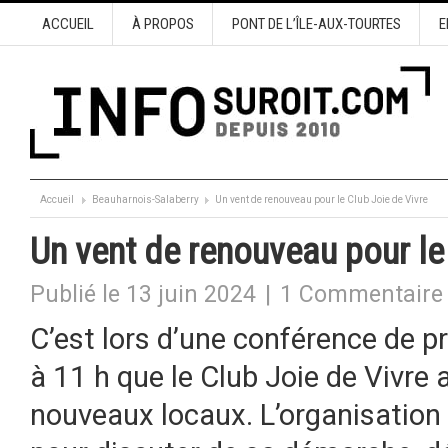
ACCUEIL
À PROPOS
PONT DE L’ÎLE-AUX-TOURTES
E
Accueil
Beauharnois-Salaberry
Un vent de renouveau pour le Club Joie de Vivre
Un vent de renouveau pour le
Publié le 13 juin 2024
|
1 Commentaire
C’est lors d’une conférence de p
à 11 h que le Club Joie de Vivre 
nouveaux locaux. L’organisation 