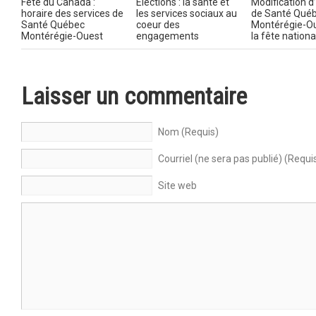
Fête du Canada :
Élections : la santé et
Modification d
horaire des services de
les services sociaux au
de Santé Qué
Santé Québec
coeur des
Montérégie-Ou
Montérégie-Ouest
engagements
la fête nationa
Laisser un commentaire
Nom (Requis)
Courriel (ne sera pas publié) (Requi
Site web