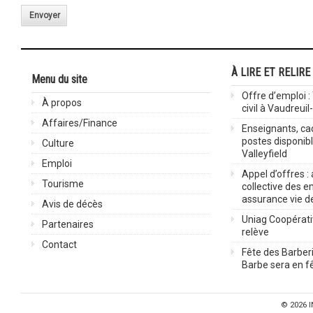
Envoyer
À LIRE ET RELIRE
Menu du site
Offre d’emploi :
À propos
civil à Vaudreuil
Affaires/Finance
Enseignants, cad
postes disponib
Culture
Valleyfield
Emploi
Appel d’offres :
Tourisme
collective des 
assurance vie d
Avis de décès
Uniag Coopérati
Partenaires
relève
Contact
Fête des Barberi
Barbe sera en fê
© 2026
I