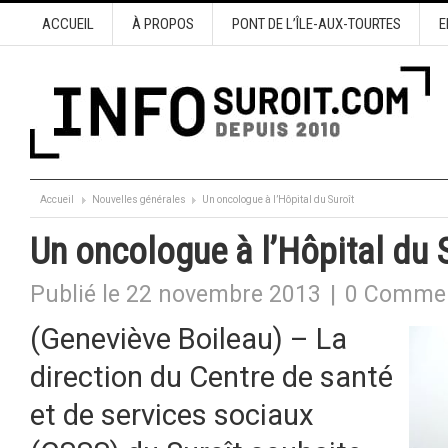
ACCUEIL
À PROPOS
PONT DE L’ÎLE-AUX-TOURTES
E
Accueil
Nouvelles générales
Un oncologue à l’Hôpital du Suroît
Un oncologue à l’Hôpital du 
Publié le 22 novembre 2013
|
0 Commen
(Geneviève Boileau) – La
direction du Centre de santé
et de services sociaux