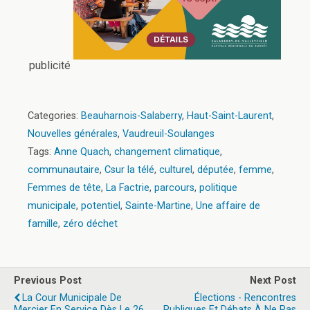
publicité
Categories:
Beauharnois-Salaberry
,
Haut-Saint-Laurent
,
Nouvelles générales
,
Vaudreuil-Soulanges
Tags:
Anne Quach
,
changement climatique
,
communautaire
,
Csur la télé
,
culturel
,
députée
,
femme
,
Femmes de tête
,
La Factrie
,
parcours
,
politique
municipale
,
potentiel
,
Sainte-Martine
,
Une affaire de
famille
,
zéro déchet
Previous Post
Next Post
La Cour Municipale De
Élections - Rencontres
Mercier En Service Dès Le 26
Publiques Et Débats À Ne Pas