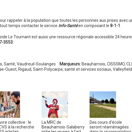
pour rappeler à la population que toutes les personnes aux prises avec u
 tout temps contacter le service
Info-Santé
en composant le
8-1-1
.
uicide Le Tournant est aussi une ressource régionale accessible 24 heure
7-3553
.
s
,
Santé
,
Vaudreuil-Soulanges
Marqueurs:
Beauharnois
,
CISSSMO
,
CL
ie-Ouest
,
Rigaud
,
Saint-Polycarpe
,
santé et services sociaux
,
Valleyfield
vre collective : le
La MRC de
Des cours d’école
VS à la recherche
Beauharnois-Salaberry
seront réaménagées
23 artistes
initie les jeunes à l’art
dans la circonscription