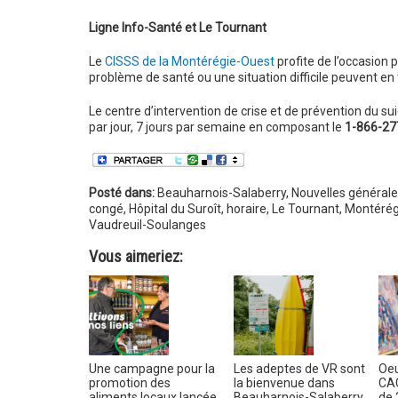
Ligne Info-Santé et Le Tournant
Le
CISSS de la Montérégie-Ouest
profite de l’occasion 
problème de santé ou une situation difficile peuvent en
Le centre d’intervention de crise et de prévention du s
par jour, 7 jours par semaine en composant le
1-866-27
Posté dans:
Beauharnois-Salaberry
,
Nouvelles générale
congé
,
Hôpital du Suroît
,
horaire
,
Le Tournant
,
Montérég
Vaudreuil-Soulanges
Vous aimeriez:
Une campagne pour la
Les adeptes de VR sont
Oeu
promotion des
la bienvenue dans
CAC
aliments locaux lancée
Beauharnois-Salaberry
de 