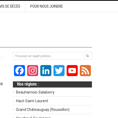
VIS DE DÉCÈS
POUR NOUS JOINDRE
Facebook
Instagram
LinkedIn
Twitter
YouTube
Feed
di
Nos régions :
Beauharnois-Salaberry
Haut-Saint-Laurent
Grand Châteauguay (Roussillon)