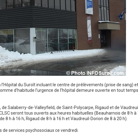
l’Hôpital du Suroît incluant le centre de prélèvements (prise de sang) et
 comme d’habitude l’urgence de l’hôpital demeure ouverte en tout temps
e Salaberry-de-Valleyfield, de Saint-Polycarpe, Rigaud et de Vaudreui
 CLSC seront tous ouverts aux heures habituelles (Beauharnois de 8 h à
de 8 h à 16 h, Rigaud de 8 h à 16 h et Vaudreuil-Dorion de 8 à 20 h).
as de services psychosociaux ce vendredi.