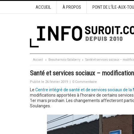
ACCUEIL
À PROPOS
PONT DE L’ÎLE-AUX-TO
Accueil
Beauharnois-Salaberry
Santé et services sociaux – modifica
Santé et services sociaux – modifications
Publié le 26 février 2019
|
0 Commentaire
Le
Centre intégré de santé et de services sociaux de 
modifications apportées à l’horaire de certains services
1er mars prochain. Les changements affecteront particu
Soulanges.