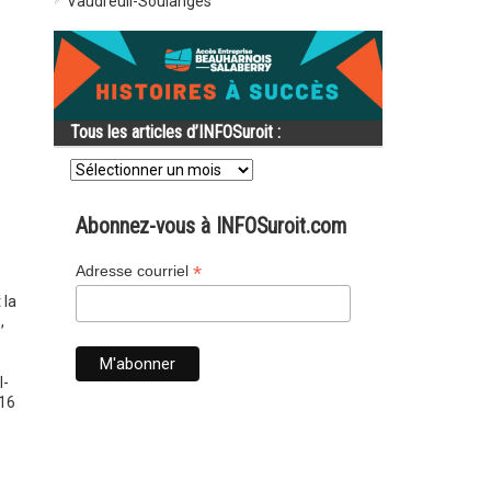
Vaudreuil-Soulanges
Tous les articles d’INFOSuroit :
Tous
les
articles
d’INFOSuroit
Abonnez-vous à INFOSuroit.com
:
*
Adresse courriel
 la
,
l-
 16