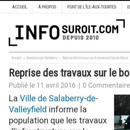
ACCUEIL
À PROPOS
PONT DE L’ÎLE-AUX-TOURTES
E
Accueil
Beauharnois-Salaberry
Reprise des travaux sur le boulevard Sainte-Marie
Reprise des travaux sur le b
Publié le 11 avril 2016
|
0 Commentaire
La
Ville de Salaberry-de-
Valleyfield
informe la
population que les travaux