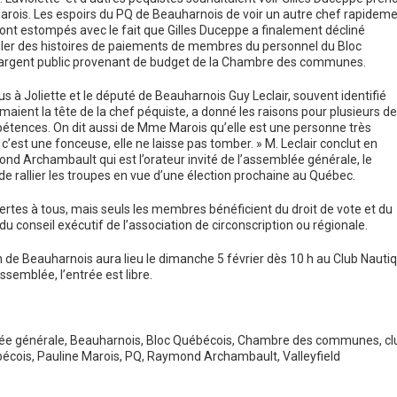
Marois. Les espoirs du PQ de Beauharnois de voir un autre chef rapidem
 sont estompés avec le fait que Gilles Duceppe a finalement décliné
er des histoires de paiements de membres du personnel du Bloc
’argent public provenant de budget de la Chambre des communes.
us à Joliette et le député de Beauharnois Guy Leclair, souvent identifié
ient la tête de la chef péquiste, a donné les raisons pour plusieurs de
ompétences. On dit aussi de Mme Marois qu’elle est une personne très
 c’est une fonceuse, elle ne laisse pas tomber. » M. Leclair conclut en
ond Archambault qui est l’orateur invité de l’assemblée générale, le
de rallier les troupes en vue d’une élection prochaine au Québec.
tes à tous, mais seuls les membres bénéficient du droit de vote et du
du conseil exécutif de l’association de circonscription ou régionale.
n de Beauharnois aura lieu le dimanche 5 février dès 10 h au Club Nauti
ssemblée, l’entrée est libre.
ée générale
,
Beauharnois
,
Bloc Québécois
,
Chambre des communes
,
cl
bécois
,
Pauline Marois
,
PQ
,
Raymond Archambault
,
Valleyfield