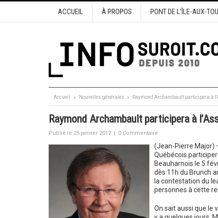
ACCUEIL
À PROPOS
PONT DE L’ÎLE-AUX-TO
Accueil
Nouvelles générales
Raymond Archambault participera à l
Raymond Archambault participera à l’As
Publié le 25 janvier 2012
|
0 Commentaire
(Jean-Pierre Major) 
Québécois participer
Beauharnois le 5 fév
dès 11h du Brunch an
la contestation du lea
personnes à cette re
On sait aussi que le 
y a quelques jours. M