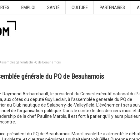
URTES
EMPLOI
SANTÉ
CULTURE
PARTENAIRES
A
’Assemblée générale du PQ de Beauharnois
semblée générale du PQ de Beauharnois
– Raymond Archambault, le président du Conseil exécutif national du Pa
a, aux côtés du député Guy Leclair, à l’assemblée générale du PQ de
rier au Club nautique de Salaberry-de-Valleyfield. L’événement sera suiv
nuel de l’organisation politique.
Dans le contexte des derniers mois et 
dership de la chef Pauline Marois, il est fort à parier qu’il y aura plusieu
ncontre.
vice-président du PQ de Beauharnois Marc Laviolette a alimenté le débat 
. Laviolette et d’autres péquistes souhaitaient voir Gilles Duceppe pren