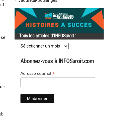
Vaudreuil-Soulanges
ent
Tous les articles d’INFOSuroit :
 se
Tous
les
articles
d’INFOSuroit
Abonnez-vous à INFOSuroit.com
:
*
Adresse courriel
que
ub