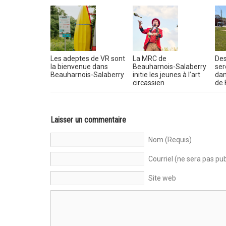
Les adeptes de VR sont
La MRC de
Des
la bienvenue dans
Beauharnois-Salaberry
ser
Beauharnois-Salaberry
initie les jeunes à l’art
dan
circassien
de 
Laisser un commentaire
Nom (Requis)
Courriel (ne sera pas pub
Site web