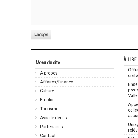
Envoyer
À LIRE
Menu du site
Offre
À propos
civil
Affaires/Finance
Ensei
post
Culture
Valle
Emploi
Appel
Tourisme
colle
assu
Avis de décès
Uniag
Partenaires
relè
Contact