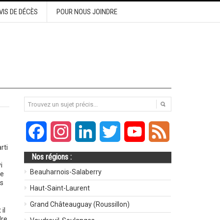
VIS DE DÉCÈS
POUR NOUS JOINDRE
Facebook
Instagram
LinkedIn
Twitter
YouTube
Feed
rti
Nos régions :
i
Beauharnois-Salaberry
de
rs
Haut-Saint-Laurent
Grand Châteauguay (Roussillon)
il
dre