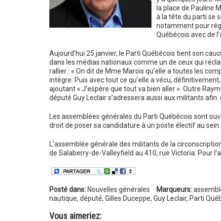
la place de Pauline 
à la tête du parti se
notamment pour régl
Québécois avec de l
Aujourd’hui 25 janvier, le Parti Québécois tient son cauc
dans les médias nationaux comme un de ceux qui réclama
rallier : « On dit de Mme Marois qu’elle a toutes les c
intègre. Puis avec tout ce qu’elle a vécu, définitivement,
ajoutant « J’espère que tout va bien aller ». Outre Raym
député Guy Leclair s’adressera aussi aux militants afin 
Les assemblées générales du Parti Québécois sont ouver
droit de poser sa candidature à un poste électif au sein 
L’assemblée générale des militants de la circonscriptio
de Salaberry-de-Valleyfield au 410, rue Victoria. Pour l’a
Posté dans:
Nouvelles générales
Marqueurs:
assembl
nautique
,
député
,
Gilles Duceppe
,
Guy Leclair
,
Parti Qué
Vous aimeriez: