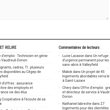
 ET RELIRE
Commentaires de lecteurs
 d’emploi : Technicien en génie
Lucie Lacasse
dans
Un refuge
 à Vaudreuil-Dorion
d’urgence permanent pour les
sans-abris à Valleyfield
gnants, cadres, TI : plusieurs
es disponibles au Cégep de
Malick
dans
Un projet de 45
yfield
logements abordables verra le 
à Saint-Lazare
 d’offres : assurance
ctive des employés et
Chery
dans
Offre d’emploi : gre
rance vie des élus
et directeur de service à Vaudr
Dorion
 Coopérative à l’écoute de sa
ve
Nathaniel labreche
dans
27
logements pour des clientèles