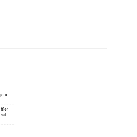
jour
ffier
euil-