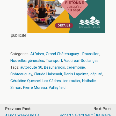
publicité
Categories:
Affaires
,
Grand Châteauguay - Roussillon
,
Nouvelles générales
,
Transport
,
Vaudreuil-Soulanges
Tags:
autoroute 30
,
Beauharnois
,
cérémonie
,
Châteauguay
,
Claude Haineault
,
Denis Lapointe
,
député
,
Géraldine Quesnel
,
Les Cèdres
,
lien routier
,
Nathalie
Simon
,
Pierre Moreau
,
Valleyfield
Previous Post
Next Post
Gros Week-End De
Robert Savard Veut Être Maire