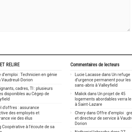
 ET RELIRE
Commentaires de lecteurs
 d’emploi : Technicien en génie
Lucie Lacasse
dans
Un refuge
 à Vaudreuil-Dorion
d’urgence permanent pour les
sans-abris à Valleyfield
gnants, cadres, TI : plusieurs
es disponibles au Cégep de
Malick
dans
Un projet de 45
yfield
logements abordables verra le 
à Saint-Lazare
 d’offres : assurance
ctive des employés et
Chery
dans
Offre d’emploi : gre
rance vie des élus
et directeur de service à Vaudr
Dorion
 Coopérative à l’écoute de sa
ve
Nathaniel labreche
dans
27