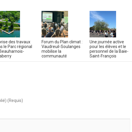
rise des travaux
Forum du Plan climat :
Une journée active
s le Parc régional
Vaudreuil-Soulanges
pour les élèves et le
Beauharnois-
mobilise la
personnel de la Baie-
aberry
communauté
Saint-François
lié) (Requis)