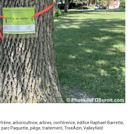
 frêne
,
arboricultrice
,
arbres
,
conférence
,
édifice Raphael-Barrette
,
,
parc Paquette
,
piège
,
traitement
,
TreeAzin
,
Valleyfield