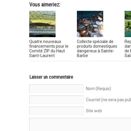
Vous aimeriez:
Quatre nouveaux
Collecte spéciale de
Rep
financements pour le
produits domestiques
dan
Comité ZIP du Haut
dangereux à Sainte-
de 
Saint-Laurent
Barbe
Sal
Laisser un commentaire
Nom (Requis)
Courriel (ne sera pas pub
Site web