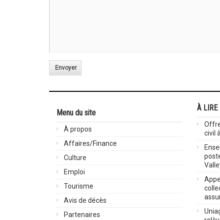
Envoyer
À LIRE
Menu du site
Offre
À propos
civil
Affaires/Finance
Ensei
post
Culture
Valle
Emploi
Appel
Tourisme
colle
assu
Avis de décès
Uniag
Partenaires
relè