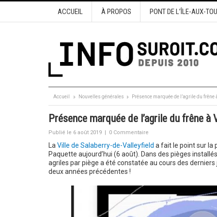
ACCUEIL
À PROPOS
PONT DE L’ÎLE-AUX-TO
Accueil
Nouvelles générales
Présence marquée de l’agrile du frêne à
Présence marquée de l’agrile du frêne à V
Publié le 6 août 2019
|
0 Commentaire
La
Ville de Salaberry-de-Valleyfield
a fait le point sur la
Paquette aujourd’hui (6 août). Dans des pièges installés
agriles par piège a été constatée au cours des derniers
deux années précédentes !