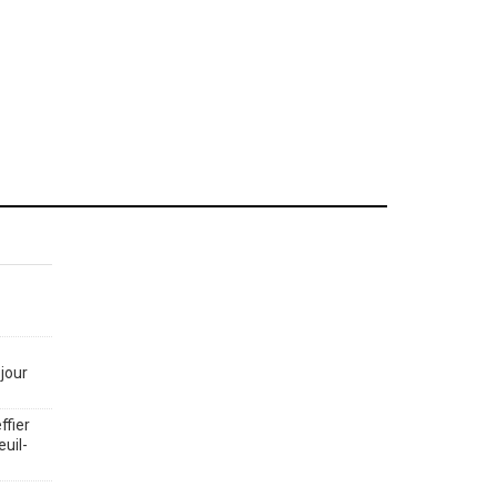
jour
ffier
euil-