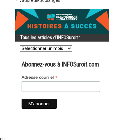
Vaudreuil-Soulanges
Tous les articles d’INFOSuroit :
Tous
les
articles
d’INFOSuroit
Abonnez-vous à INFOSuroit.com
:
*
Adresse courriel
les