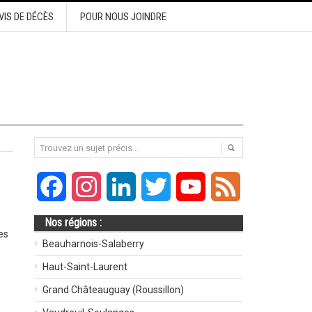
VIS DE DÉCÈS
POUR NOUS JOINDRE
Facebook
Instagram
LinkedIn
Twitter
YouTube
Feed
Nos régions :
es
Beauharnois-Salaberry
Haut-Saint-Laurent
Grand Châteauguay (Roussillon)