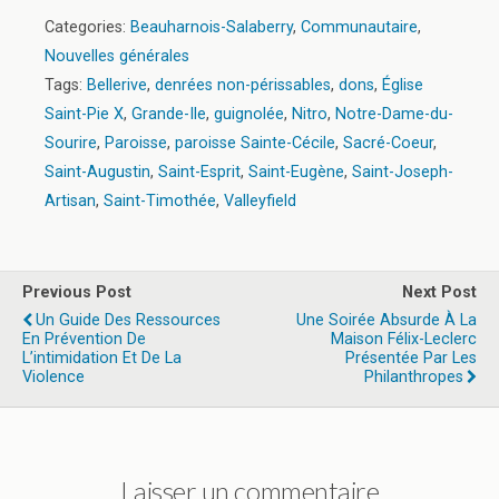
Categories:
Beauharnois-Salaberry
,
Communautaire
,
Nouvelles générales
Tags:
Bellerive
,
denrées non-périssables
,
dons
,
Église
Saint-Pie X
,
Grande-Ile
,
guignolée
,
Nitro
,
Notre-Dame-du-
Sourire
,
Paroisse
,
paroisse Sainte-Cécile
,
Sacré-Coeur
,
Saint-Augustin
,
Saint-Esprit
,
Saint-Eugène
,
Saint-Joseph-
Artisan
,
Saint-Timothée
,
Valleyfield
Previous Post
Next Post
Un Guide Des Ressources
Une Soirée Absurde À La
En Prévention De
Maison Félix-Leclerc
L’intimidation Et De La
Présentée Par Les
Violence
Philanthropes
Laisser un commentaire