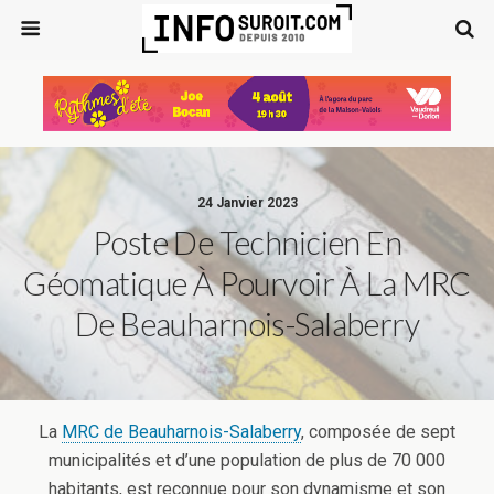
24 Janvier 2023
Poste De Technicien En
Géomatique À Pourvoir À La MRC
De Beauharnois-Salaberry
La
MRC de Beauharnois-Salaberry
, composée de sept
municipalités et d’une population de plus de 70 000
habitants, est reconnue pour son dynamisme et son