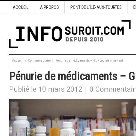
ACCUEIL
À PROPOS
PONT DE L’ÎLE-AUX-TOURTES
E
Accueil
Communautaire
Pénurie de médicaments – Guy Leclair intervient
Pénurie de médicaments – Guy
Publié le 10 mars 2012
|
0 Commentair