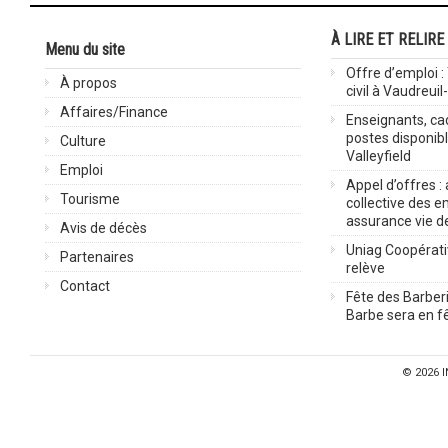
À LIRE ET RELIRE
Menu du site
Offre d’emploi :
À propos
civil à Vaudreuil
Affaires/Finance
Enseignants, cad
postes disponib
Culture
Valleyfield
Emploi
Appel d’offres :
Tourisme
collective des 
assurance vie d
Avis de décès
Uniag Coopérati
Partenaires
relève
Contact
Fête des Barberi
Barbe sera en fê
© 2026
I