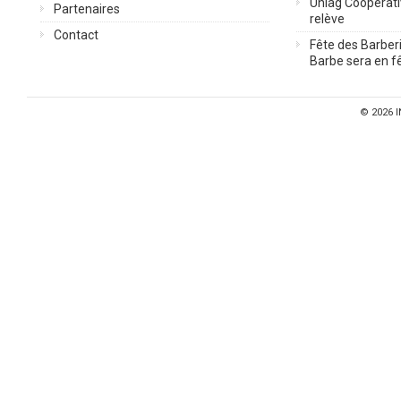
Uniag Coopérati
Partenaires
relève
Contact
Fête des Barberi
Barbe sera en fê
© 2026
I