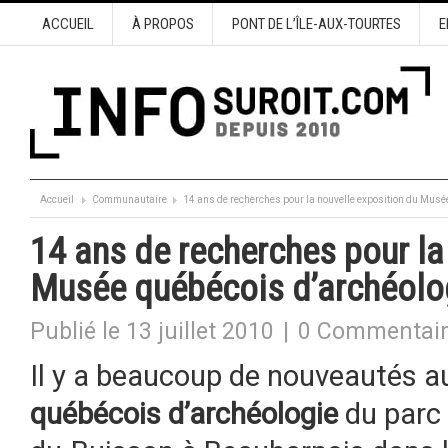
ACCUEIL
À PROPOS
PONT DE L’ÎLE-AUX-TOURTES
E
Accueil
Communautaire
14 ans de recherches pour la nouvelle exposition du Musé
14 ans de recherches pour la
Musée québécois d’archéolo
Publié le 13 juillet 2010
|
0 Commentai
Il y a beaucoup de nouveautés 
québécois d’archéologie
du parc 