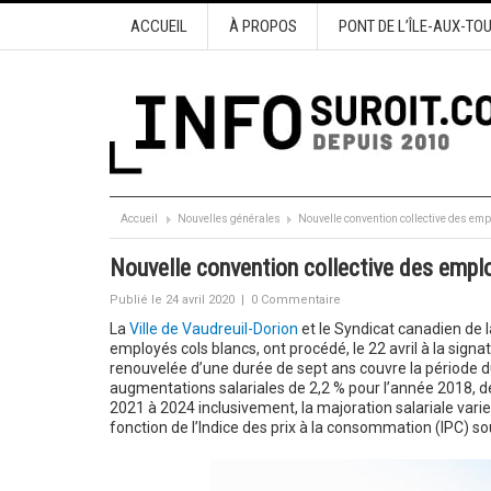
ACCUEIL
À PROPOS
PONT DE L’ÎLE-AUX-TO
Accueil
Nouvelles générales
Nouvelle convention collective des emp
Nouvelle convention collective des empl
Publié le 24 avril 2020
|
0 Commentaire
La
Ville de Vaudreuil-Dorion
et le Syndicat canadien de l
employés cols blancs, ont procédé, le 22 avril à la signa
renouvelée d’une durée de sept ans couvre la période 
augmentations salariales de 2,2 % pour l’année 2018, d
2021 à 2024 inclusivement, la majoration salariale varie
fonction de l’Indice des prix à la consommation (IPC) 