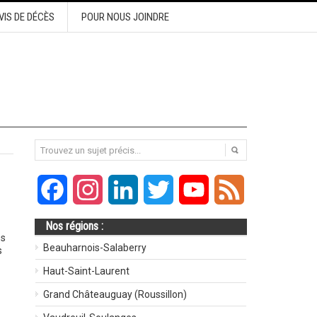
VIS DE DÉCÈS
POUR NOUS JOINDRE
Facebook
Instagram
LinkedIn
Twitter
YouTube
Feed
Nos régions :
es
Beauharnois-Salaberry
s
Haut-Saint-Laurent
Grand Châteauguay (Roussillon)