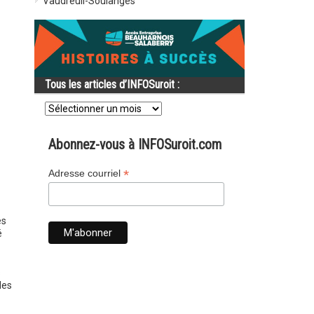
Vaudreuil-Soulanges
Tous les articles d’INFOSuroit :
Tous
les
articles
d’INFOSuroit
Abonnez-vous à INFOSuroit.com
:
*
Adresse courriel
es
é
s
des