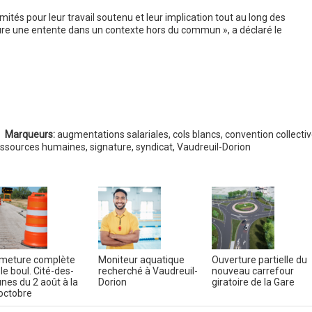
tés pour leur travail soutenu et leur implication tout au long des
ure une entente dans un contexte hors du commun », a déclaré le
Marqueurs:
augmentations salariales
,
cols blancs
,
convention collecti
essources humaines
,
signature
,
syndicat
,
Vaudreuil-Dorion
meture complète
Moniteur aquatique
Ouverture partielle du
 le boul. Cité-des-
recherché à Vaudreuil-
nouveau carrefour
nes du 2 août à la
Dorion
giratoire de la Gare
 octobre