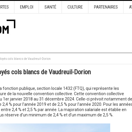
URTES
EMPLOI
SANTÉ
CULTURE
PARTENAIRES
A
loyés cols blancs de Vaudreuil-Dorion
oyés cols blancs de Vaudreuil-Dorion
a fonction publique, section locale 1432 (FTQ), qui représente les
ture de la nouvelle convention collective. Cette convention collective
du 1er janvier 2018 au 31 décembre 2024. Celle-ci prévoit notamment d
e 2,4 % pour l’année 2019 et de 2,5 % pour l’année 2020. Pour les année
 entre 2,4 % et 2,5 % par année. La majoration salariale est établie en
sous réserve d’un minimum de 2,4 % et d’un maximum de 2,5 %.