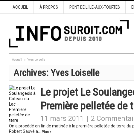
ACCUEIL
À PROPOS
PONT DE L’ÎLE-AUX-TOURTES
E
Accueil
Yves Loiselle
Archives:
Yves Loiselle
Le projet Le Soulange
Première pelletée de t
11 mars 2011
|
2 Commentai
On a procédé en fin de matinée à la première pelletée de terre du 
Robert Sauvé a…
Plus »