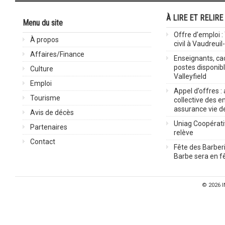
À LIRE ET RELIRE
Menu du site
Offre d’emploi :
À propos
civil à Vaudreuil
Affaires/Finance
Enseignants, cad
postes disponib
Culture
Valleyfield
Emploi
Appel d’offres :
Tourisme
collective des 
assurance vie d
Avis de décès
Uniag Coopérati
Partenaires
relève
Contact
Fête des Barberi
Barbe sera en fê
© 2026
I