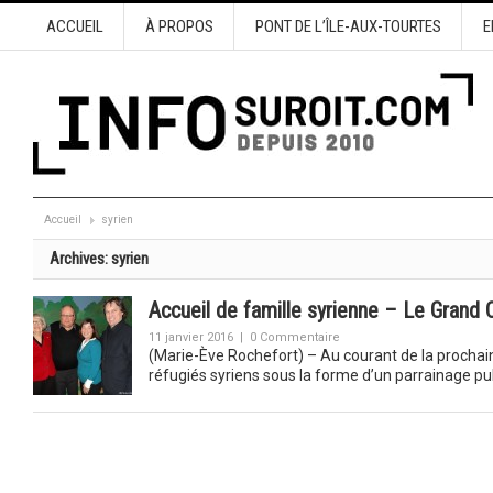
ACCUEIL
À PROPOS
PONT DE L’ÎLE-AUX-TOURTES
E
Accueil
syrien
Archives:
syrien
Accueil de famille syrienne – Le Grand
11 janvier 2016
|
0 Commentaire
(Marie-Ève Rochefort) – Au courant de la prochain
réfugiés syriens sous la forme d’un parrainage p