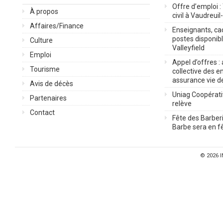
Offre d’emploi :
À propos
civil à Vaudreuil
Affaires/Finance
Enseignants, cad
postes disponib
Culture
Valleyfield
Emploi
Appel d’offres :
Tourisme
collective des 
assurance vie d
Avis de décès
Uniag Coopérati
Partenaires
relève
Contact
Fête des Barberi
Barbe sera en fê
© 2026
I