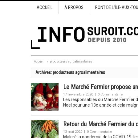
ACCUEIL
À PROPOS
PONT DE L’ÎLE-AUX-TO
Accueil
producteurs agroalimentaires
Archives:
producteurs agroalimentaires
Le Marché Fermier propose un
17 novembre 2020
|
0 Commentaire
Les responsables du Marché Fermier d
Noël pour une 13e année et cela malg
Retour du Marché Fermier du c
13 mai 2020
|
0 Commentaire
Malgré la pandémie de la COVID-19, l