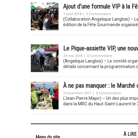
Ajout d’une formule VIP à la 
7 août 2018
|
0 Commentaire
(Collaboration Angelique Langlois) – L
édition de la Fête Gourmande organis
Le Pique-assiette VIP, une no
24 mai 2018
|
0 Commentaire
(Angelique Langlois) – Le comité orga
détails concernant la programmation 
À ne pas manquer : le Marché
9 novembre 2017
|
0 Commentaire
(Jean-Pierre Major) – Un des plus imp
dans la MRC du Haut-Saint-Laurent l
À LIRE
Menu du site