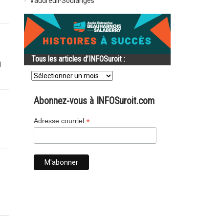
Vaudreuil-Soulanges
Tous les articles d’INFOSuroit :
l
Tous
les
articles
d’INFOSuroit
Abonnez-vous à INFOSuroit.com
:
*
Adresse courriel