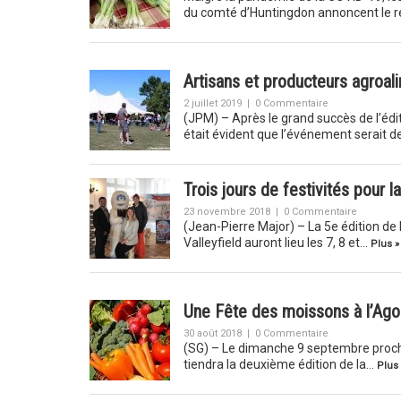
du comté d’Huntingdon annoncent le 
Artisans et producteurs agroal
2 juillet 2019
|
0 Commentaire
(JPM) – Après le grand succès de l’édit
était évident que l’événement serait d
Trois jours de festivités pour 
23 novembre 2018
|
0 Commentaire
(Jean-Pierre Major) – La 5e édition de 
Valleyfield auront lieu les 7, 8 et…
Plus »
Une Fête des moissons à l’Ago
30 août 2018
|
0 Commentaire
(SG) – Le dimanche 9 septembre prochai
tiendra la deuxième édition de la…
Plus 