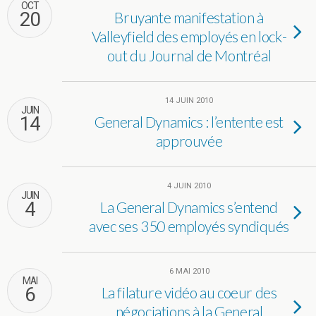
OCT
20
Bruyante manifestation à
Valleyfield des employés en lock-
out du Journal de Montréal
14 JUIN 2010
JUIN
14
General Dynamics : l’entente est
approuvée
4 JUIN 2010
JUIN
4
La General Dynamics s’entend
avec ses 350 employés syndiqués
6 MAI 2010
MAI
6
La filature vidéo au coeur des
négociations à la General