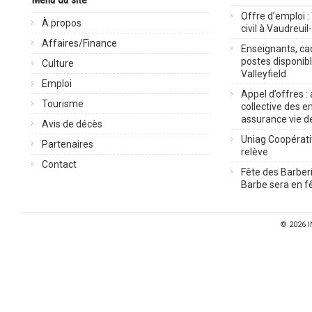
Offre d’emploi :
À propos
civil à Vaudreuil
Affaires/Finance
Enseignants, cad
postes disponib
Culture
Valleyfield
Emploi
Appel d’offres :
Tourisme
collective des 
assurance vie d
Avis de décès
Uniag Coopérati
Partenaires
relève
Contact
Fête des Barberi
Barbe sera en fê
© 2026
I