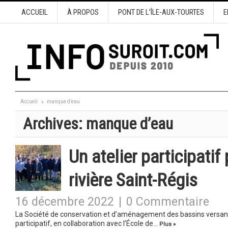
ACCUEIL
À PROPOS
PONT DE L’ÎLE-AUX-TOURTES
E
Accueil
manque d’eau
Archives:
manque d’eau
Un atelier participatif
rivière Saint-Régis
16 décembre 2022
|
0 Commentaire
La Société de conservation et d’aménagement des bassins versan
participatif, en collaboration avec l’École de…
Plus »