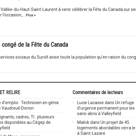
a Vallée-du-Haut-Saint-Laurent à venir célébrer la Fête du Canada sur se
r l’occasion,…
Plus »
le congé de la Fête du Canada
services sociaux du Suroît avise toute la population qu’en raison du con
 ET RELIRE
Commentaires de lecteurs
 d’emploi : Technicien en génie
Lucie Lacasse
dans
Un refuge
 à Vaudreuil-Dorion
d’urgence permanent pour les
sans-abris à Valleyfield
gnants, cadres, TI : plusieurs
es disponibles au Cégep de
Malick
dans
Un projet de 45
yfield
logements abordables verra le 
à Saint-Lazare