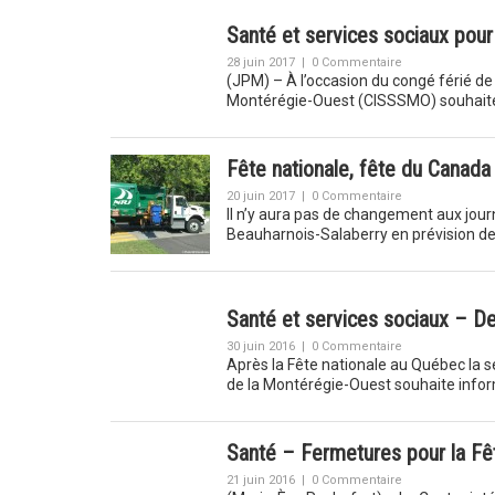
Santé et services sociaux pour
28 juin 2017
|
0 Commentaire
(JPM) – À l’occasion du congé férié de 
Montérégie-Ouest (CISSSMO) souhai
Fête nationale, fête du Canada
20 juin 2017
|
0 Commentaire
Il n’y aura pas de changement aux journ
Beauharnois-Salaberry en prévision de
Santé et services sociaux – D
30 juin 2016
|
0 Commentaire
Après la Fête nationale au Québec la s
de la Montérégie-Ouest souhaite infor
Santé – Fermetures pour la Fêt
21 juin 2016
|
0 Commentaire