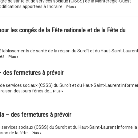
égré de santé et de services sociaux (CISSS) de la Montérégie-Ouest
difications apportées à l’horaire…
Plus »
our les congés de la Fête nationale et de la Fête du
tablissements de santé de la région du Suroît et du Haut-Saint-Lauren
ices…
Plus »
– des fermetures à prévoir
 de services sociaux (CSSS) du Suroît et du Haut-Saint-Laurent informe
n raison des jours fériés de…
Plus »
da – des fermetures à prévoir
e services sociaux (CSSS) du Suroît et du Haut-Saint-Laurent informe la
aison de la fête…
Plus »