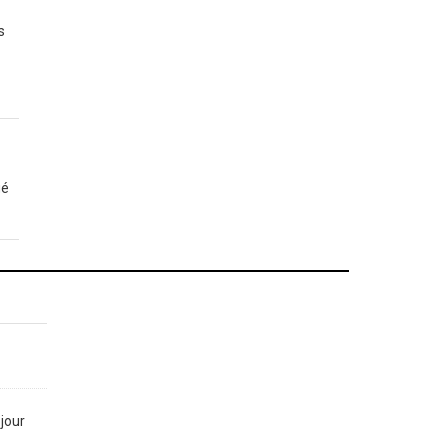
s
gé
jour