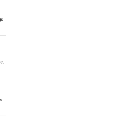
gs
e,
es