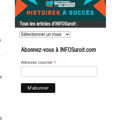
Tous les articles d’INFOSuroit :
Tous
les
s
articles
d’INFOSuroit
Abonnez-vous à INFOSuroit.com
:
*
Adresse courriel
es
es