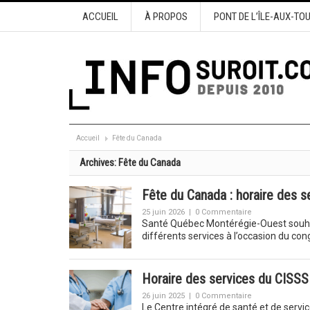
ACCUEIL
À PROPOS
PONT DE L’ÎLE-AUX-TO
Accueil
Fête du Canada
Archives:
Fête du Canada
Fête du Canada : horaire des 
25 juin 2026
|
0 Commentaire
Santé Québec Montérégie-Ouest souhait
différents services à l’occasion du co
Horaire des services du CISSS
26 juin 2025
|
0 Commentaire
Le Centre intégré de santé et de serv