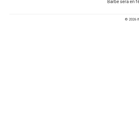
Barbe sera en fê
© 2026
I