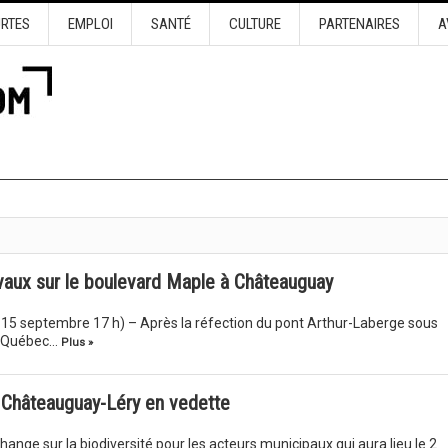
URTES
EMPLOI
SANTÉ
CULTURE
PARTENAIRES
A
aux sur le boulevard Maple à Châteauguay
 le 15 septembre 17 h) – Après la réfection du pont Arthur-Laberge sous
du Québec…
Plus »
t Châteauguay-Léry en vedette
hange sur la biodiversité pour les acteurs municipaux qui aura lieu le 2