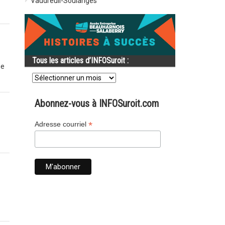
Vaudreuil-Soulanges
Tous les articles d’INFOSuroit :
ue
Tous
les
articles
d’INFOSuroit
Abonnez-vous à INFOSuroit.com
:
*
Adresse courriel