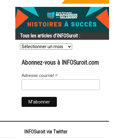
Tous les articles d’INFOSuroit :
Tous
les
articles
d’INFOSuroit
Abonnez-vous à INFOSuroit.com
:
*
Adresse courriel
INFOSuroit via Twitter