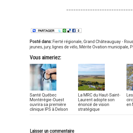
____________________________
Posté dans:
Fierté régionale
,
Grand Châteauguay - Rouss
jeunes
,
jury
,
lignes de vélo
,
Mérite Ovation municipale
,
P
Vous aimeriez:
Santé Québec
La MRC du Haut-Saint-
Les
Montérégie-Ouest
Laurent adopte son
circ
ouvrira sa première
énoncé de vision
en 
clinique IPS à Delson
stratégique
Laisser un commentaire