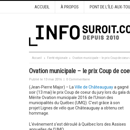
ACCUEIL
À PROPOS
PONT DE L’ÎLE-AUX-TO
Accueil
Fierté régionale
Ovation municipale – le prix Coup de coeu
Ovation municipale – le prix Coup de co
Publié le 13 mai 2016
|
0 Commentaire
(Jean-Pierre Major) – La
Ville de Châteauguay
a gagné 
soir (13 mai) le prix Coup de coeur du jury lors du gala d
Mérite Ovation municipale 2016 de l’Union des
municipalités du Québec (UMQ). C’est grâce à son
projet Lignes de vélo que Châteauguay a obtenu cet
hommage.
L’événement s’est déroulé à Québec lors des Assises
annuelles de l’UMQ.