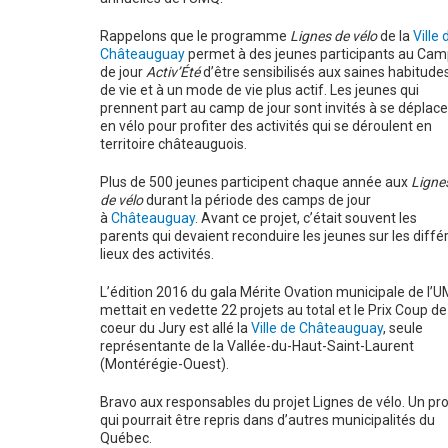
Rappelons que le programme
Lignes de vélo
de la
Ville 
Châteauguay
permet à des jeunes participants au Cam
de jour
Activ’Été
d’être sensibilisés aux saines habitude
de vie et à un mode de vie plus actif. Les jeunes qui
prennent part au camp de jour sont invités à se déplace
en vélo pour profiter des activités qui se déroulent en
territoire châteauguois.
Plus de 500 jeunes participent chaque année aux
Ligne
de vélo
durant la période des camps de jour
à
Châteauguay
. Avant ce projet, c’était souvent les
parents qui devaient reconduire les jeunes sur les diffé
lieux des activités.
L’édition 2016 du gala Mérite Ovation municipale de l’
mettait en vedette 22 projets au total et le Prix Coup de
coeur du Jury est allé la
Ville de Châteauguay
, seule
représentante de la Vallée-du-Haut-Saint-Laurent
(Montérégie-Ouest).
Bravo aux responsables du projet Lignes de vélo. Un pro
qui pourrait être repris dans d’autres municipalités du
Québec.