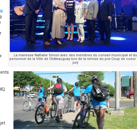
de
p
s
r
La mairesse Nathalie Simon avec des membres du conseil municipal et du
s
personnel de la Ville de Châteauguay lors de la remise du prix Coup de coeur
jury
rents
UMQ
jet