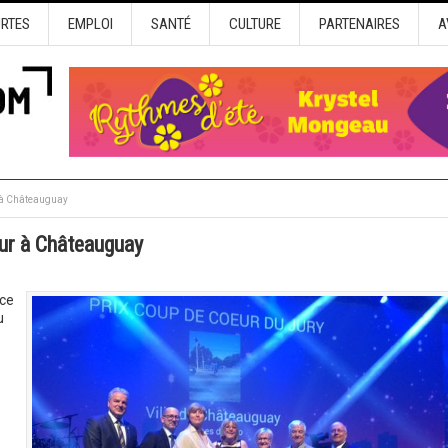
URTES
EMPLOI
SANTÉ
CULTURE
PARTENAIRES
A
r à Châteauguay
eur à Châteauguay
ce
u