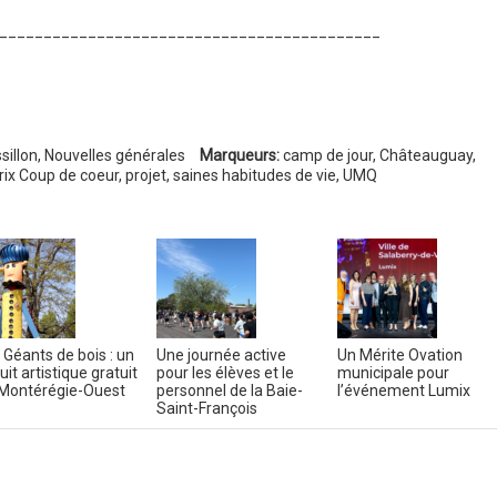
___________________________________________
illon
,
Nouvelles générales
Marqueurs:
camp de jour
,
Châteauguay
,
rix Coup de coeur
,
projet
,
saines habitudes de vie
,
UMQ
 Géants de bois : un
Une journée active
Un Mérite Ovation
uit artistique gratuit
pour les élèves et le
municipale pour
Montérégie-Ouest
personnel de la Baie-
l’événement Lumix
Saint-François