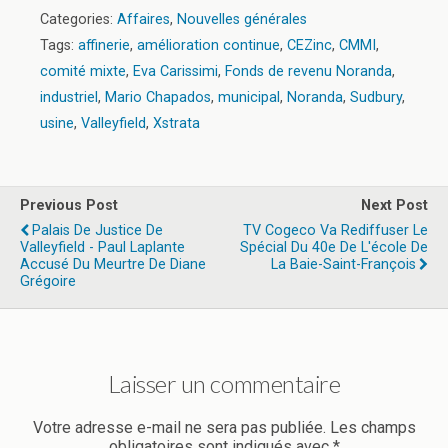
Categories:
Affaires
,
Nouvelles générales
Tags:
affinerie
,
amélioration continue
,
CEZinc
,
CMMI
,
comité mixte
,
Eva Carissimi
,
Fonds de revenu Noranda
,
industriel
,
Mario Chapados
,
municipal
,
Noranda
,
Sudbury
,
usine
,
Valleyfield
,
Xstrata
Previous Post
Next Post
Palais De Justice De
TV Cogeco Va Rediffuser Le
Valleyfield - Paul Laplante
Spécial Du 40e De L'école De
Accusé Du Meurtre De Diane
La Baie-Saint-François
Grégoire
Laisser un commentaire
Votre adresse e-mail ne sera pas publiée.
Les champs
obligatoires sont indiqués avec
*