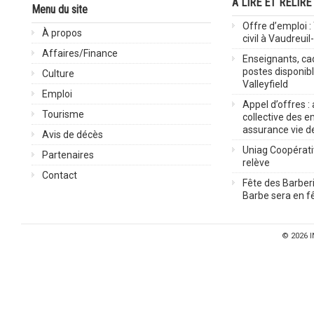
À LIRE ET RELIRE
Menu du site
Offre d’emploi :
À propos
civil à Vaudreuil
Affaires/Finance
Enseignants, cad
postes disponib
Culture
Valleyfield
Emploi
Appel d’offres :
Tourisme
collective des 
assurance vie d
Avis de décès
Uniag Coopérati
Partenaires
relève
Contact
Fête des Barberi
Barbe sera en fê
© 2026
I