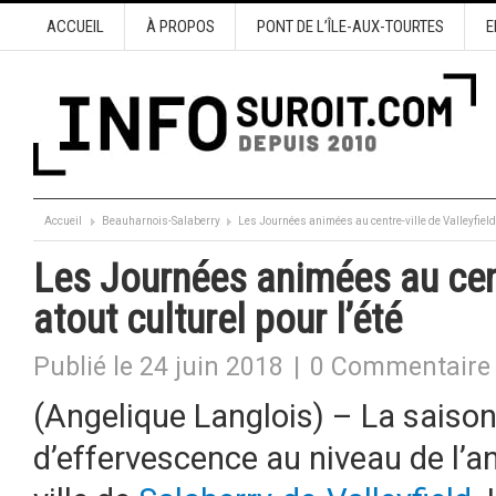
ACCUEIL
À PROPOS
PONT DE L’ÎLE-AUX-TOURTES
E
Accueil
Beauharnois-Salaberry
Les Journées animées au centre-ville de Valleyfield, 
Les Journées animées au centr
atout culturel pour l’été
Publié le 24 juin 2018
|
0 Commentaire
(Angelique Langlois) – La saiso
d’effervescence au niveau de l’an