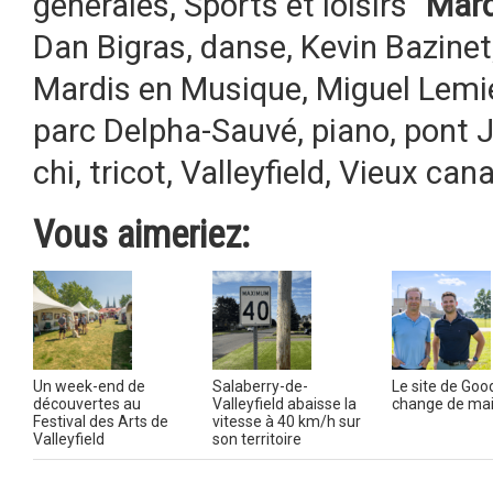
générales
,
Sports et loisirs
Marq
Dan Bigras
,
danse
,
Kevin Bazinet
Mardis en Musique
,
Miguel Lemi
parc Delpha-Sauvé
,
piano
,
pont 
chi
,
tricot
,
Valleyfield
,
Vieux cana
Vous aimeriez:
Un week-end de
Salaberry-de-
Le site de Goo
découvertes au
Valleyfield abaisse la
change de ma
Festival des Arts de
vitesse à 40 km/h sur
Valleyfield
son territoire