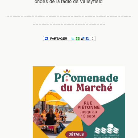
ondes de la radio de Valleyfield.
_____________________________________________
__________________________