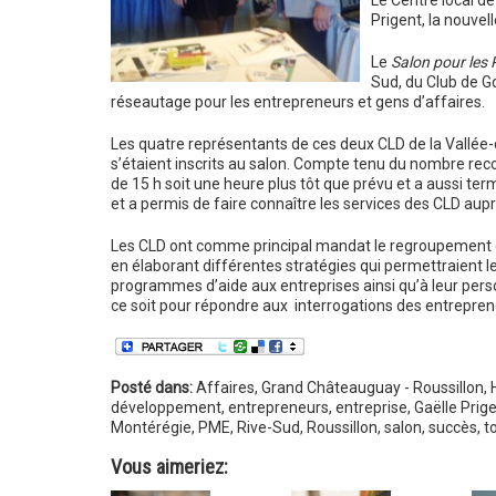
Le Centre local d
Prigent, la nouve
Le
Salon pour les 
Sud, du Club de Go
réseautage pour les entrepreneurs et gens d’affaires.
Les quatre représentants de ces deux CLD de la Vallée-
s’étaient inscrits au salon. Compte tenu du nombre recor
de 15 h soit une heure plus tôt que prévu et a aussi te
et a permis de faire connaître les services des CLD aupr
Les CLD ont comme principal mandat le regroupement et l
en élaborant différentes stratégies qui permettraient 
programmes d’aide aux entreprises ainsi qu’à leur pers
ce soit pour répondre aux interrogations des entreprene
Posté dans:
Affaires
,
Grand Châteauguay - Roussillon
,
développement
,
entrepreneurs
,
entreprise
,
Gaëlle Prig
Montérégie
,
PME
,
Rive-Sud
,
Roussillon
,
salon
,
succès
,
t
Vous aimeriez: