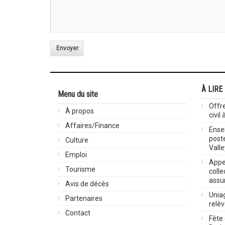
Envoyer
À LIRE
Menu du site
Offre
À propos
civil
Affaires/Finance
Ensei
post
Culture
Valle
Emploi
Appel
Tourisme
colle
assu
Avis de décès
Uniag
Partenaires
relè
Contact
Fête 