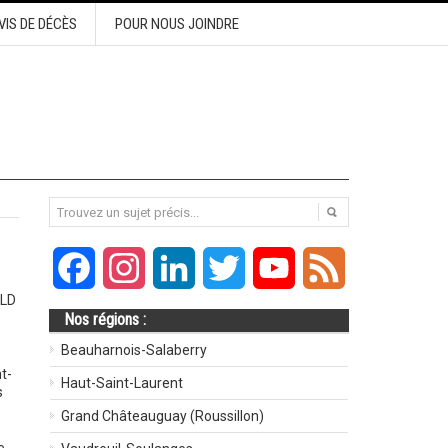
VIS DE DÉCÈS
POUR NOUS JOINDRE
Facebook
Instagram
LinkedIn
Twitter
YouTube
Feed
CLD
Nos régions :
Beauharnois-Salaberry
t-
Haut-Saint-Laurent
s
Grand Châteauguay (Roussillon)