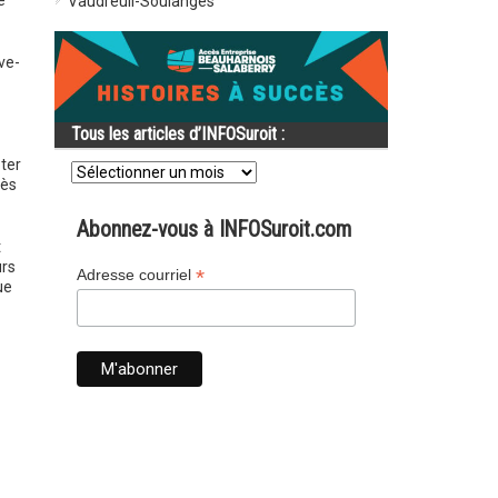
e
Vaudreuil-Soulanges
ve-
Tous les articles d’INFOSuroit :
Tous
ter
les
cès
articles
d’INFOSuroit
Abonnez-vous à INFOSuroit.com
:
t
urs
*
Adresse courriel
ue