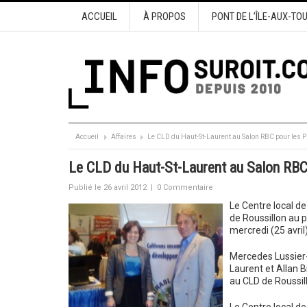
ACCUEIL
À PROPOS
PONT DE L’ÎLE-AUX-TO
Accueil
Affaires
Le CLD du Haut-St-Laurent au Salon RBC pour les PM
Le CLD du Haut-St-Laurent au Salon RBC 
Publié le 26 avril 2012
|
0 Commentaire
Le Centre local d
de Roussillon au 
mercredi (25 avril)
Mercedes Lussier
Laurent et Allan 
au CLD de Roussil