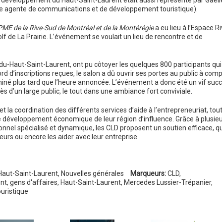
e développement du Haut-Saint-Laurent était aussi représenté par Gaëll
lle agente de communications et de développement touristique).
PME de la Rive-Sud de Montréal et de la Montérégie
a eu lieu à l’Espace Ri
lf de La Prairie. L’événement se voulait un lieu de rencontre et de
du-Haut-Saint-Laurent, ont pu côtoyer les quelques 800 participants qui
d d’inscriptions reçues, le salon a dû ouvrir ses portes au public à comp
rminé plus tard que l’heure annoncée. L’événement a donc été un vif suc
ès d’un large public, le tout dans une ambiance fort conviviale.
a coordination des différents services d’aide à l’entrepreneuriat, tou
le développement économique de leur région d’influence. Grâce à plusie
onnel spécialisé et dynamique, les CLD proposent un soutien efficace, q
urs ou encore les aider avec leur entreprise.
Haut-Saint-Laurent
,
Nouvelles générales
Marqueurs:
CLD
,
ent
,
gens d'affaires
,
Haut-Saint-Laurent
,
Mercedes Lussier-Trépanier
,
ouristique