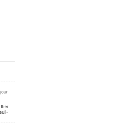
jour
ffier
euil-