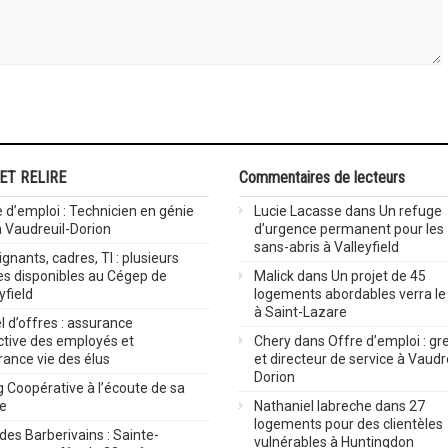
 ET RELIRE
Commentaires de lecteurs
 d’emploi : Technicien en génie
Lucie Lacasse
dans
Un refuge
 à Vaudreuil-Dorion
d’urgence permanent pour les
sans-abris à Valleyfield
gnants, cadres, TI : plusieurs
es disponibles au Cégep de
Malick
dans
Un projet de 45
yfield
logements abordables verra le 
à Saint-Lazare
 d’offres : assurance
ctive des employés et
Chery
dans
Offre d’emploi : gre
rance vie des élus
et directeur de service à Vaudr
Dorion
 Coopérative à l’écoute de sa
ve
Nathaniel labreche
dans
27
logements pour des clientèles
des Barberivains : Sainte-
vulnérables à Huntingdon