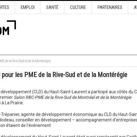
URTES
EMPLOI
SANTÉ
CULTURE
PARTENAIRES
A
E de la Rive-Sud et de la Montérégie
pour les PME de la Rive-Sud et de la Montérégie
e développement (CLD) du Haut-Saint-Laurent a participé aux côtés du 
premier
Salon RBC-PME de la Rive-Sud de Montréal et de la Montérégie
 à La Prairie.
-Trépanier, agente de développement économique au CLD du Haut-Sain
Bilodeau, conseiller en développement – accompagnement d’entreprise
lon étaient de l’événement.