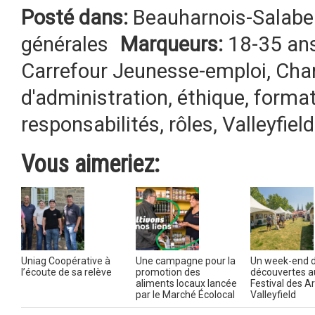
Posté dans:
Beauharnois-Salabe
générales
Marqueurs:
18-35 an
Carrefour Jeunesse-emploi
,
Cha
d'administration
,
éthique
,
format
responsabilités
,
rôles
,
Valleyfield
Vous aimeriez:
Uniag Coopérative à
Une campagne pour la
Un week-end 
l’écoute de sa relève
promotion des
découvertes a
aliments locaux lancée
Festival des A
par le Marché Écolocal
Valleyfield