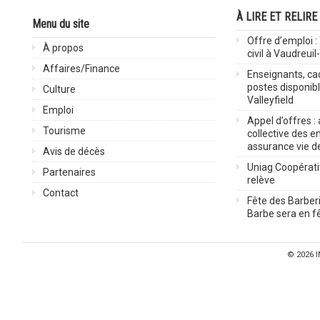
À LIRE ET RELIRE
Menu du site
Offre d’emploi :
À propos
civil à Vaudreuil
Affaires/Finance
Enseignants, cad
postes disponib
Culture
Valleyfield
Emploi
Appel d’offres :
Tourisme
collective des 
assurance vie d
Avis de décès
Uniag Coopérati
Partenaires
relève
Contact
Fête des Barberi
Barbe sera en fê
© 2026
I