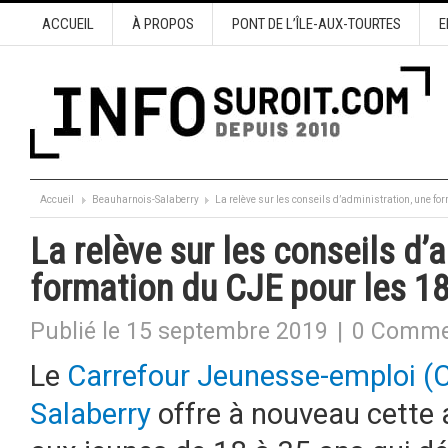
ACCUEIL
À PROPOS
PONT DE L’ÎLE-AUX-TOURTES
E
Accueil
Beauharnois-Salaberry
La relève sur les conseils d’administration, une f
La relève sur les conseils d’
formation du CJE pour les 1
Publié le 15 septembre 2019
|
0 Comme
Le
Carrefour Jeunesse-emploi (
Salaberry
offre à nouveau cette 