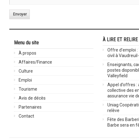
Envoyer
À LIRE ET RELIRE
Menu du site
Offre d’emploi :
À propos
civil à Vaudreuil
Affaires/Finance
Enseignants, cad
postes disponib
Culture
Valleyfield
Emploi
Appel d’offres :
Tourisme
collective des 
assurance vie d
Avis de décès
Uniag Coopérati
Partenaires
relève
Contact
Fête des Barberi
Barbe sera en fê