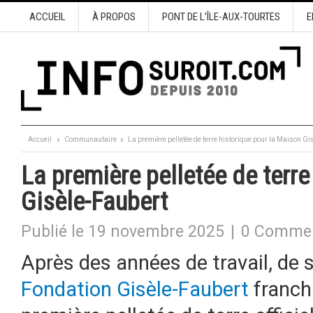
ACCUEIL
À PROPOS
PONT DE L’ÎLE-AUX-TOURTES
E
Accueil
Communautaire
La première pelletée de terre historique pour la Maison Gi
La première pelletée de terre
Gisèle-Faubert
Publié le 19 novembre 2025
|
0 Commen
Après des années de travail, de so
Fondation Gisèle-Faubert
franchi