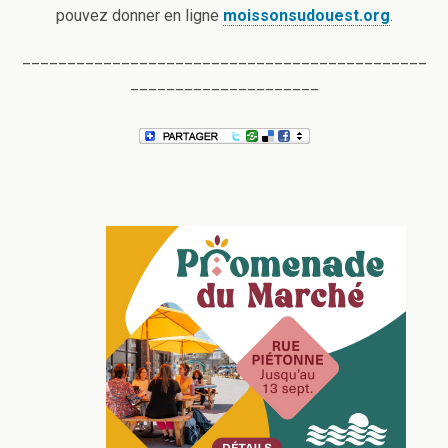
pouvez donner en ligne
moissonsudouest.org
.
_____________________________________________
_____________________