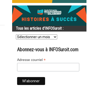
Tous les articles d’INFOSuroit :
Tous
les
articles
d’INFOSuroit
Abonnez-vous à INFOSuroit.com
:
*
Adresse courriel