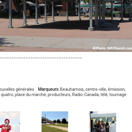
___________________________________
ouvelles générales
Marqueurs:
Beauharnois
,
centre-ville
,
émission
,
 quatro
,
place du marché
,
producteurs
,
Radio-Canada
,
télé
,
tournage