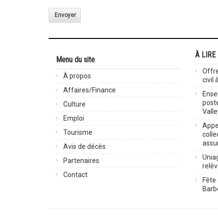
Envoyer
À LIRE
Menu du site
Offre
À propos
civil
Affaires/Finance
Ensei
post
Culture
Valle
Emploi
Appel
Tourisme
colle
assu
Avis de décès
Uniag
Partenaires
relè
Contact
Fête 
Barbe