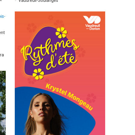
Vaudreuil-Soulanges
is-
é
ent
era