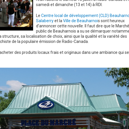
samedi et dimanche (13 et 14) à RDI.
Le
Centre local de développement (CLD) Beauharno
Salaberry
et la
Ville de Beauharnoi
s sont heureux
d’annoncer cette nouvelle. Il faut dire que le March
public de Beauharnois a su se démarquer notamm
ructure, sa localisation de choix, ainsi que la qualité et la variété des
erchiste de la populaire émission de Radio-Canada.
t acheter des produits locaux frais et originaux dans une ambiance qui s