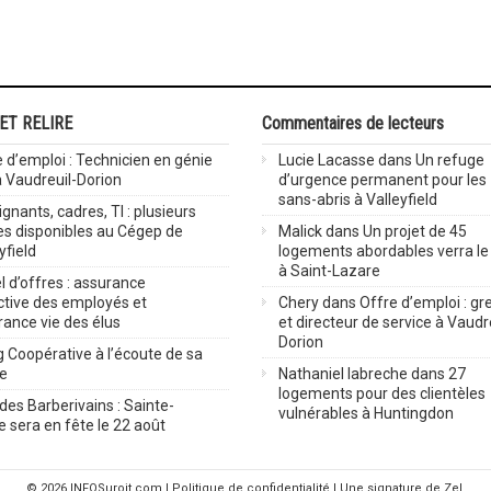
 ET RELIRE
Commentaires de lecteurs
 d’emploi : Technicien en génie
Lucie Lacasse
dans
Un refuge
 à Vaudreuil-Dorion
d’urgence permanent pour les
sans-abris à Valleyfield
gnants, cadres, TI : plusieurs
es disponibles au Cégep de
Malick
dans
Un projet de 45
yfield
logements abordables verra le 
à Saint-Lazare
 d’offres : assurance
ctive des employés et
Chery
dans
Offre d’emploi : gre
rance vie des élus
et directeur de service à Vaudr
Dorion
 Coopérative à l’écoute de sa
ve
Nathaniel labreche
dans
27
logements pour des clientèles
des Barberivains : Sainte-
vulnérables à Huntingdon
 sera en fête le 22 août
© 2026
INFOSuroit.com
|
Politique de confidentialité
| Une signature de Zel.