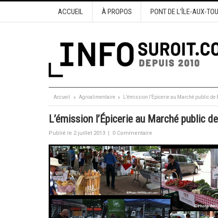
ACCUEIL
À PROPOS
PONT DE L’ÎLE-AUX-TO
Accueil
Agroalimentaire
L’émission l’Épicerie au Marché public de
L’émission l’Épicerie au Marché public d
Publié le 2 juillet 2013
|
0 Commentaire