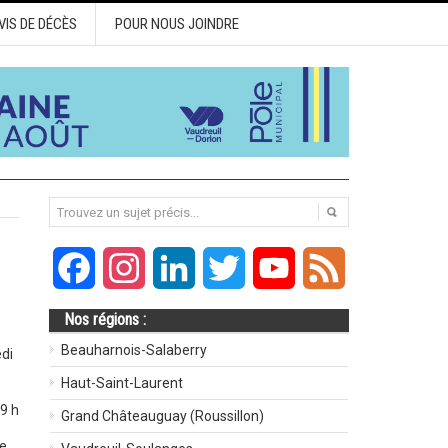
VIS DE DÉCÈS
POUR NOUS JOINDRE
Facebook
Instagram
LinkedIn
Twitter
YouTube
Feed
Nos régions :
Beauharnois-Salaberry
di
Haut-Saint-Laurent
19 h
Grand Châteauguay (Roussillon)
le