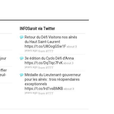
INFOSuroit via Twitter
Retour du Défi Visitons nos aînés
du Haut Saint-Laurent
https://t.co/U8OogGSw1F
about 3
years ago
from
IFTTT
jour
3e édition du Cyclo Défi d’Anna
https://t.co/DqTlqc7FvK
about 3
years ago
from
IFTTT
ffier
euil-
Médaille du Lieutenant-gouverneur
pour les aînés : trois récipiendaires
exceptionnels
https://t.co/lrd1vsBMKB
about 3
years ago
from
IFTTT