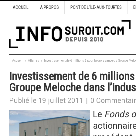
ACCUEIL
À PROPOS
PONT DE L’ÎLE-AUX-TOURTES
E
Accueil
Affaires
Investissement de 6 millions $ pour la croissance du Groupe Meloc
Investissement de 6 millions
Groupe Meloche dans l’indust
Publié le 19 juillet 2011
|
0 Commentai
Le
Fonds d
actionnair