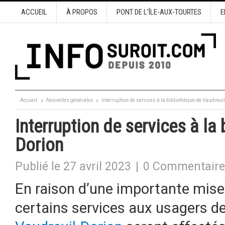
ACCUEIL
À PROPOS
PONT DE L’ÎLE-AUX-TOURTES
E
Accueil
Nouvelles générales
Interruption de services à la bibliothèque de Vaudreui
Interruption de services à la
Dorion
Publié le 27 avril 2023
|
0 Commentaire
En raison d’une importante mise à
certains services aux usagers de