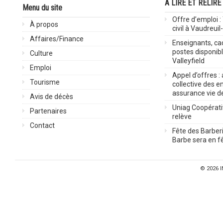
À LIRE ET RELIRE
Menu du site
Offre d’emploi :
À propos
civil à Vaudreuil
Affaires/Finance
Enseignants, cad
postes disponib
Culture
Valleyfield
Emploi
Appel d’offres :
Tourisme
collective des 
assurance vie d
Avis de décès
Uniag Coopérati
Partenaires
relève
Contact
Fête des Barberi
Barbe sera en fê
© 2026
I