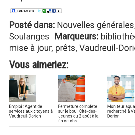
Posté dans:
Nouvelles générales
Soulanges
Marqueurs:
biblioth
mise à jour
,
prêts
,
Vaudreuil-Dor
Vous aimeriez:
Emploi : Agent de
Fermeture complète
Moniteur aqua
services aux citoyens à
sur le boul. Cité-des-
recherché à Va
Vaudreuil-Dorion
Jeunes du 2 août à la
Dorion
fin octobre