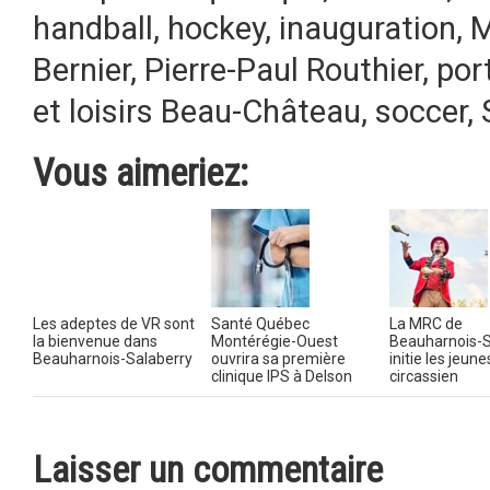
handball
,
hockey
,
inauguration
,
M
Bernier
,
Pierre-Paul Routhier
,
por
et loisirs Beau-Château
,
soccer
,
Vous aimeriez:
Les adeptes de VR sont
Santé Québec
La MRC de
la bienvenue dans
Montérégie-Ouest
Beauharnois-S
Beauharnois-Salaberry
ouvrira sa première
initie les jeunes
clinique IPS à Delson
circassien
Laisser un commentaire