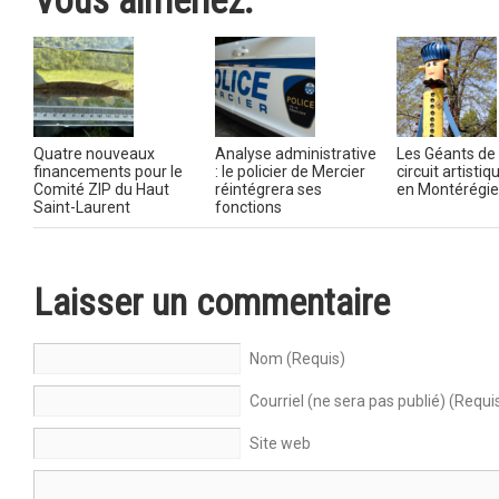
Vous aimeriez:
Quatre nouveaux
Analyse administrative
Les Géants de 
financements pour le
: le policier de Mercier
circuit artistiq
Comité ZIP du Haut
réintégrera ses
en Montérégi
Saint-Laurent
fonctions
Laisser un commentaire
Nom (Requis)
Courriel (ne sera pas publié) (Requi
Site web