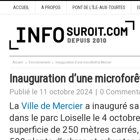
ACCUEIL
À PROPOS
PONT DE L’ÎLE-AUX-TOURTES
E
Accueil
Environnement
Inauguration d’une microforêt à Mercier
Inauguration d’une microforê
Publié le 11 octobre 2024
|
0 Commenta
La
Ville de Mercier
a inauguré sa
dans le parc Loiselle le 4 octob
superficie de 250 mètres carrés