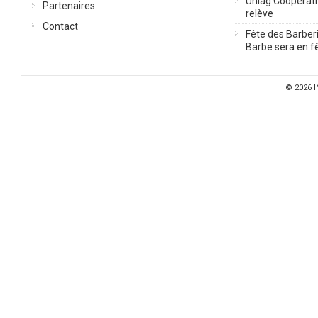
Uniag Coopérati
Partenaires
relève
Contact
Fête des Barberi
Barbe sera en fê
© 2026
I