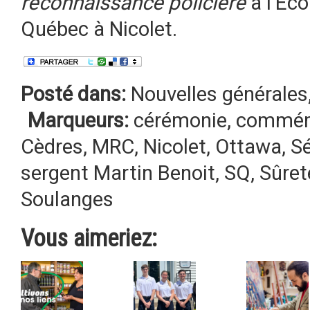
reconnaissance policière
à l’Éco
Québec à Nicolet.
Posté dans:
Nouvelles générales
Marqueurs:
cérémonie
,
commém
Cèdres
,
MRC
,
Nicolet
,
Ottawa
,
S
sergent Martin Benoit
,
SQ
,
Sûret
Soulanges
Vous aimeriez: