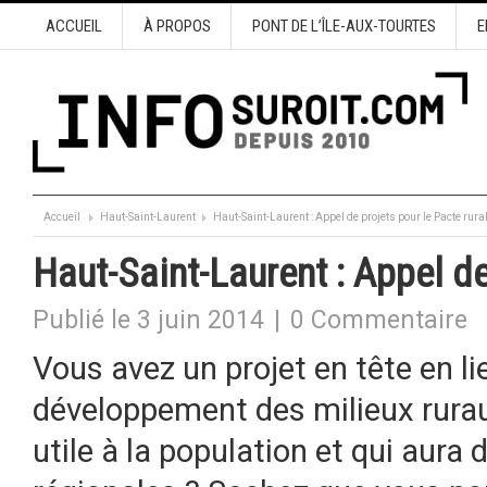
ACCUEIL
À PROPOS
PONT DE L’ÎLE-AUX-TOURTES
E
Accueil
Haut-Saint-Laurent
Haut-Saint-Laurent : Appel de projets pour le Pacte rura
Haut-Saint-Laurent : Appel de
Publié le 3 juin 2014
|
0 Commentaire
Vous avez un projet en tête en li
développement des milieux rurau
utile à la population et qui aura