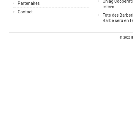
Uniag Coopérati
Partenaires
relève
Contact
Fête des Barberi
Barbe sera en fê
© 2026
I