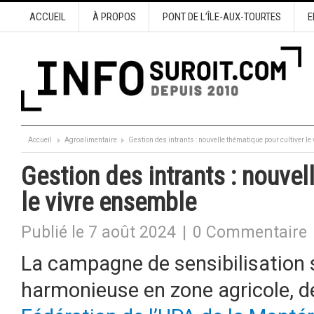
ACCUEIL
À PROPOS
PONT DE L’ÎLE-AUX-TOURTES
E
Accueil
Agroalimentaire
Gestion des intrants : nouvelle thématique pour cultiver le
Gestion des intrants : nouvel
le vivre ensemble
Publié le 7 août 2024
|
0 Commentaire
La campagne de sensibilisation s
harmonieuse en zone agricole, dé