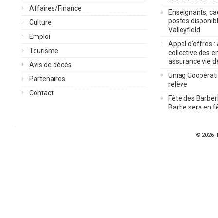
Affaires/Finance
Enseignants, cad
postes disponib
Culture
Valleyfield
Emploi
Appel d’offres :
Tourisme
collective des 
assurance vie d
Avis de décès
Uniag Coopérati
Partenaires
relève
Contact
Fête des Barberi
Barbe sera en fê
© 2026
I