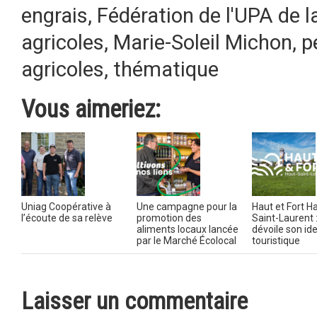
engrais
,
Fédération de l'UPA de 
agricoles
,
Marie-Soleil Michon
,
p
agricoles
,
thématique
Vous aimeriez:
Uniag Coopérative à
Une campagne pour la
Haut et Fort H
l’écoute de sa relève
promotion des
Saint-Laurent 
aliments locaux lancée
dévoile son ide
par le Marché Écolocal
touristique
Laisser un commentaire