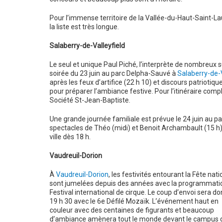
Pour l’immense territoire de la Vallée-du-Haut-Saint-La
la liste est très longue.
Salaberry-de-Valleyfield
Le seul et unique Paul Piché, l’interprète de nombreux 
soirée du 23 juin au parc Delpha-Sauvé à
Salaberry-de-V
après les feux d’artifice (22 h 10) et discours patriotique
pour préparer l’ambiance festive. Pour l’itinéraire comp
Société St-Jean-Baptiste.
Une grande journée familiale est prévue le 24 juin au p
spectacles de Théo (midi) et Benoit Archambault (15 h). 
ville dès 18 h.
Vaudreuil-Dorion
À
Vaudreuil-Dorion
, les festivités entourant la Fête nat
sont jumelées depuis des années avec la programmati
Festival international de cirque. Le coup d’envoi sera d
19 h 30 avec le 6e Défilé Mozaïk. L’événement haut en
couleur avec des centaines de figurants et beaucoup
d’ambiance amènera tout le monde devant le campus d