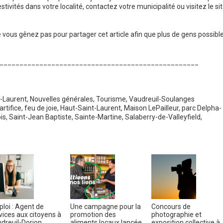
estivités dans votre localité, contactez votre municipalité ou visitez le si
e vous gênez pas pour partager cet article afin que plus de gens possibl
__________________________________________________
-Laurent
,
Nouvelles générales
,
Tourisme
,
Vaudreuil-Soulanges
artifice
,
feu de joie
,
Haut-Saint-Laurent
,
Maison LePailleur
,
parc Delpha-
is
,
Saint-Jean Baptiste
,
Sainte-Martine
,
Salaberry-de-Valleyfield
,
loi : Agent de
Une campagne pour la
Concours de
vices aux citoyens à
promotion des
photographie et
dreuil-Dorion
aliments locaux lancée
exposition collective à