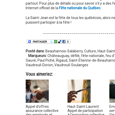
partout. Pour plus de détails ou pour savoir s’il y a des f
Internet officiel de la
Fête nationale du Québec
.
La Saint-Jean est la fête de tous les québécois, alors n
puissent participer à la fête !
___________________________________
Posté dans:
Beauharnois-Salaberry
,
Culture
,
Haut-Saint
Marqueurs:
Châteauguay
,
défilé
,
fête nationale
,
feu d'
Sauvé
,
Paul Piché
,
Rigaud
,
Saint-Étienne-de-Beauharno
Vaudreuil-Dorion
,
Vaudreuil-Soulanges
Vous aimeriez:
Appel d’offres :
Haut-Saint-Laurent :
Emp
assurance collective
Appel de participation
ser
des employés et
à l’exposition collective
Vau