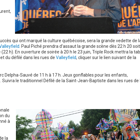
urent,
succès qui ont marqué la culture québécoise, sera la grande vedette de l
alleyfield
. Paul Piché prendra d’assaut la grande scène dès 22 h 20 soit
 (22 h). En ouverture de soirée à 20 h le 23 juin, Triple Rock mettra la tab
let du défilé dans les rues de
Valleyfield
, cliquer sur le lien suivant de la
arc Delpha-Sauvé de 11 h à 17 h. Jeux gonflables pour les enfants,
Suivra le traditionnel Défilé de la Saint-Jean-Baptiste dans les rues de 
ionale
on du
onné à
e la