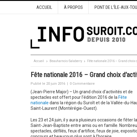
ACCUEIL
À PROPOS
PONT DE L’ÎLE-AUX-TO
Accueil
Beauharnois-Salaberry
Fête nationale 2016 – Grand choix d
Fête nationale 2016 – Grand choix d’acti
Publié le 20 juin 2016
|
0 Commentaire
(Jean-Pierre Major) – Un grand choix d’activités et de
spectacles est offert pour l’édition 2016 de la
Fête
nationale
dans la région du Suroît et de la Vallée-du-Ha
Saint-Laurent (Montérégie-Ouest).
Les 23 et 24 juin, il y aura plusieurs occasions de fêter l
Saint-Jean-Baptiste entre amis ou en famille. Nombre
spectacles, défilés, feux d’artifice, feux de joie, expositi
concours et beaucoup plus sont à l’horaire.