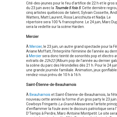
Cité-des-jeunes pour le feu d’artifice de 22 h et le gros
du 23 juin avec la
Tournée 5 fois 5
. Cette dernière regro
cinq artistes québécois de talent; Sylvain Cossette, An
Watters, Matt Laurent, Rosa Laricchiuta et Nadja. Le
répertoire sera 100 % francophone. Le 24 juin, Marc Du
sera la vedette sur la scène Harden.
Mercier
À
Mercier
, le 23 juin, un autre grand spectacle pour la 
Ariane Moffatt, l’Interprète féminine de l’année au dern
à
Mercier
sera donc teinté de sonorités pop et électro 
extraits de
22h22
(Album pop de l’année au dernier gala 
la scène du parc des Hirondelles dès 21 h. Pour le 24 juin
une grande journée familiale. Animation, jeux gonflabl
rendez-vous prévu de 10 h à 16 h.
Saint-Étienne-de-Beauharnois
À
Beauharnois
et Saint-Étienne-de-Beauharnois, la fêt
nouveau cette année la forme d’un gros party le 23 ju
Cowboys Fringants
La Grand-Messe
sera l’artiste princi
d’enflammer la foule avec le discours patriotique sera 
D’Temps à Perdre, Marc-Antoine Montpetit. Le site sera 