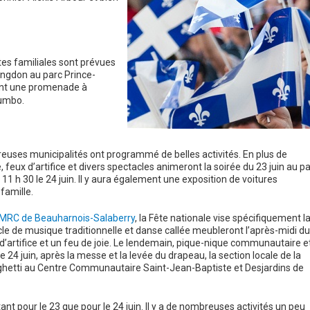
es familiales sont prévues
ingdon au parc Prince-
 dont une promenade à
Gumbo.
reuses municipalités ont programmé de belles activités. En plus de
 feux d’artifice et divers spectacles animeront la soirée du 23 juin au p
11 h 30 le 24 juin. Il y aura également une exposition de voitures
famille.
MRC de Beauharnois-Salaberry
, la Fête nationale vise spécifiquement l
cle de musique traditionnelle et danse callée meubleront l’après-midi du
x d’artifice et un feu de joie. Le lendemain, pique-nique communautaire e
e 24 juin, après la messe et la levée du drapeau, la section locale de la
aghetti au Centre Communautaire Saint-Jean-Baptiste et Desjardins de
t pour le 23 que pour le 24 juin. Il y a de nombreuses activités un peu