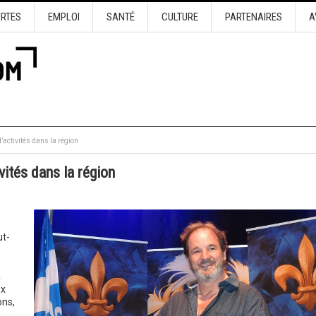
URTES
EMPLOI
SANTÉ
CULTURE
PARTENAIRES
A
’activités dans la région
vités dans la région
ut-
a
ux
ons,