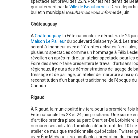
spectacle est prévu dès 22 h. Pour les résidents de Beau
gratuitement par la
Ville de Beauharnois
. Deux départs 
bulletin municipal
Beauharnois vous informe
de juin.
Châteauguay
À
Châteauguay
, la Fête nationale se déroulera le 24 juin
Maison Le Pailleur
du boulevard Salaberry-Sud. Les trad
seront à l’honneur avec différentes activités familiales,
plusieurs spectacles comme un hommage à Félix Lecler
réveillon en après-midi et un atelier spectacle pour les 
Foire des savoir-faire présentera le travail d’artisans lo
régionaux, il y aura des démonstrations de laçage de ba
tressage et de paillage, un atelier de marbrure ainsi qu
reconstitution d’un banquet traditionnel de l’époque du
Canada.
Rigaud
À Rigaud, la municipalité invitera pour la première fois l
Fête nationale les 23 et 24 juin prochains. Une soirée e
d’artifice prendra place au parc Chartier-De Lotbinière l
nombreuses activités familiales débuteront dès 10 h l
atelier de musique traditionnelle québécoise, Twister 
avec Éric Michaud, jeux gonflables, prestation du chans