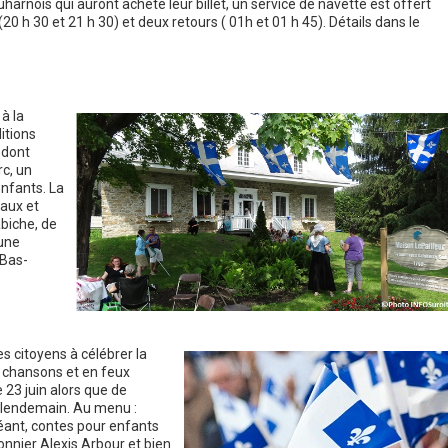
harnois qui auront acheté leur billet, un service de navette est offert
(20 h 30 et 21 h 30) et deux retours ( 01h et 01 h 45). Détails dans le
 à la
itions
 dont
c, un
enfants. La
caux et
biche, de
’une
 Bas-
es citoyens à célébrer la
n chansons et en feux
e 23 juin alors que de
e lendemain. Au menu :
géant, contes pour enfants
onnier Alexis Arbour et bien