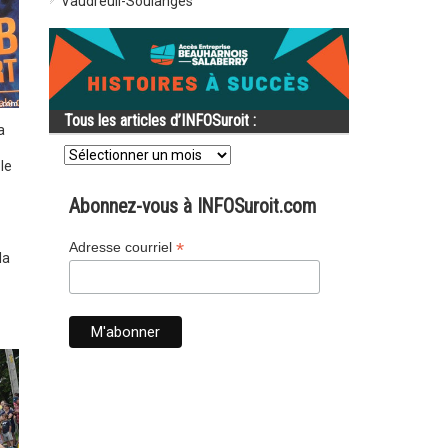
Vaudreuil-Soulanges
Tous les articles d’INFOSuroit :
a
Tous
les
le
articles
d’INFOSuroit
Abonnez-vous à INFOSuroit.com
:
*
Adresse courriel
la