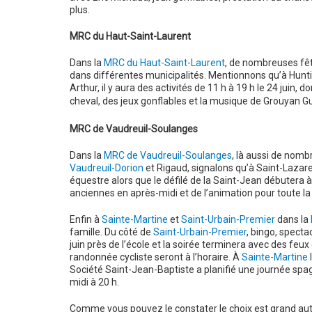
plus.
MRC du Haut-Saint-Laurent
Dans la
MRC du Haut-Saint-Laurent
, de nombreuses fêt
dans différentes municipalités. Mentionnons qu’à Hunt
Arthur, il y aura des activités de 11 h à 19 h le 24 juin,
cheval,
des jeux gonflables et la musique de Grouyan 
MRC de Vaudreuil-Soulanges
Dans la
MRC de Vaudreuil-Soulanges
, là aussi de nomb
Vaudreuil-Dorion
et Rigaud, signalons qu’à Saint-Lazare,
équestre alors que le défilé de la Saint-Jean débutera à 
anciennes en après-midi et de l’animation pour toute la 
Enfin à
Sainte-Martine
et
Saint-Urbain-Premier
dans la
famille. Du côté de
Saint-Urbain-Premier
, bingo, specta
juin près de l’école et la soirée terminera avec des feu
randonnée cycliste seront à l’horaire. À
Sainte-Martine
l
Société Saint-Jean-Baptiste a planifié une journée sp
midi à 20 h.
Comme vous pouvez le constater le choix est grand autan