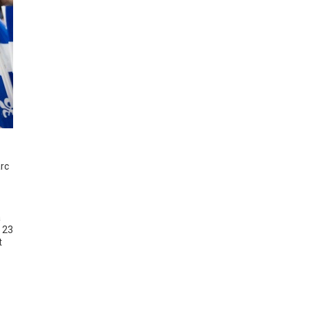
arc
a
 23
t