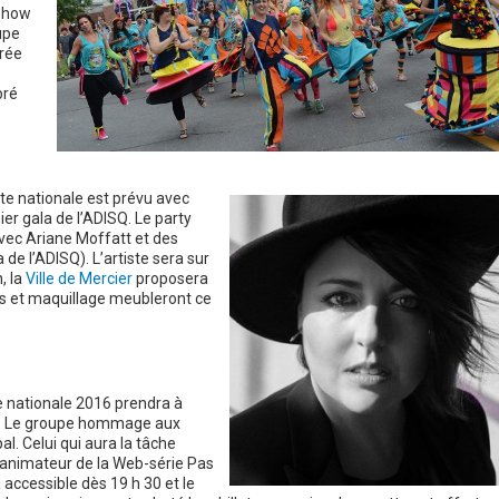
 show
upe
drée
pré
Fête nationale est prévu avec
ier gala de l’ADISQ. Le party
avec Ariane Moffatt et des
de l’ADISQ). L’artiste sera sur
, la
Ville de Mercier
proposera
es et maquillage meubleront ce
e nationale 2016 prendra à
in. Le groupe hommage aux
pal. Celui qui aura la tâche
l’animateur de la Web-série Pas
accessible dès 19 h 30 et le