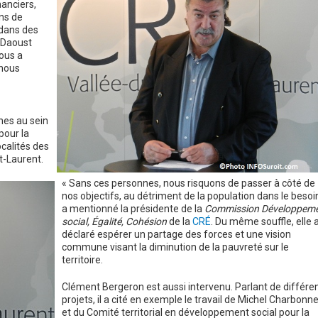
nanciers,
ons de
e dans des
s Daoust
nous a
 nous
nes au sein
pour la
ocalités des
t-Laurent.
« Sans ces personnes, nous risquons de passer à côté de
nos objectifs, au détriment de la population dans le besoi
a mentionné la présidente de la
Commission Développem
social, Égalité, Cohésion
de la
CRÉ
. Du même souffle, elle 
déclaré espérer un partage des forces et une vision
commune visant la diminution de la pauvreté sur le
territoire.
Clément Bergeron est aussi intervenu. Parlant de différe
projets, il a cité en exemple le travail de Michel Charbonn
et du Comité territorial en développement social pour la