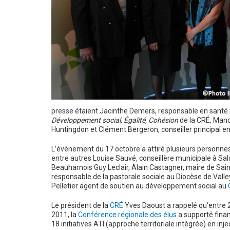
presse étaient Jacinthe Demers, responsable en santé 
Développement social, Égalité, Cohésion
de la CRÉ, Man
Huntingdon et Clément Bergeron, conseiller principal e
L’évènement du 17 octobre a attiré plusieurs personnes à
entre autres Louise Sauvé, conseillère municipale à Sal
Beauharnois Guy Leclair, Alain Castagner, maire de Sain
responsable de la pastorale sociale au Diocèse de Valley
Pelletier agent de soutien au développement social au
Le président de la
CRÉ
Yves Daoust a rappelé qu’entre 
2011, la
Conférence régionale des élus
a supporté fina
18 initiatives ATI (approche territoriale intégrée) en inje