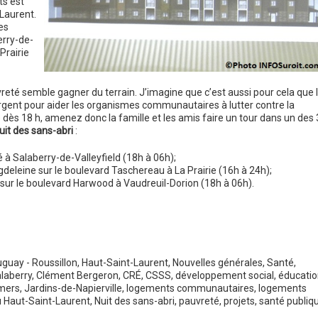
ts est
Laurent.
es
erry-de-
Prairie
eté semble gagner du terrain. J’imagine que c’est aussi pour cela que 
rgent pour aider les organismes communautaires à lutter contre la
e dès 18 h, amenez donc la famille et les amis faire un tour dans un des 
uit des sans-abri
:
à Salaberry-de-Valleyfield (18h à 06h);
gdeleine sur le boulevard Taschereau à La Prairie (16h à 24h);
 sur le boulevard Harwood à Vaudreuil-Dorion (18h à 06h).
guay - Roussillon
,
Haut-Saint-Laurent
,
Nouvelles générales
,
Santé
,
laberry
,
Clément Bergeron
,
CRÉ
,
CSSS
,
développement social
,
éducatio
mers
,
Jardins-de-Napierville
,
logements communautaires
,
logements
 Haut-Saint-Laurent
,
Nuit des sans-abri
,
pauvreté
,
projets
,
santé publiq