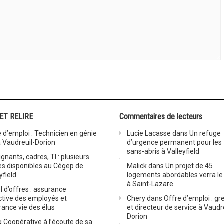
 ET RELIRE
Commentaires de lecteurs
 d’emploi : Technicien en génie
Lucie Lacasse
dans
Un refuge
 à Vaudreuil-Dorion
d’urgence permanent pour les
sans-abris à Valleyfield
gnants, cadres, TI : plusieurs
es disponibles au Cégep de
Malick
dans
Un projet de 45
yfield
logements abordables verra le 
à Saint-Lazare
 d’offres : assurance
ctive des employés et
Chery
dans
Offre d’emploi : gre
rance vie des élus
et directeur de service à Vaudr
Dorion
 Coopérative à l’écoute de sa