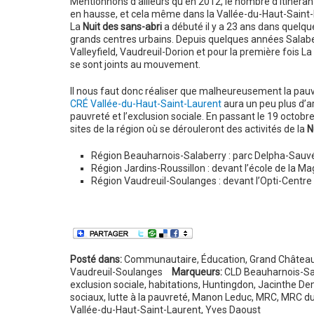
Mentionnons d’ailleurs qu’en 2012, le nombre d’itinéran
en hausse, et cela même dans la Vallée-du-Haut-Saint-
La
Nuit des sans-abri
a débuté il y a 23 ans dans quelqu
grands centres urbains. Depuis quelques années Salab
Valleyfield, Vaudreuil-Dorion et pour la première fois La 
se sont joints au mouvement.
Il nous faut donc réaliser que malheureusement la pauvr
CRÉ Vallée-du-Haut-Saint-Laurent
aura un peu plus d’a
pauvreté et l’exclusion sociale. En passant le 19 octobr
sites de la région où se dérouleront des activités de la
N
Région Beauharnois-Salaberry : parc Delpha-Sauvé 
Région Jardins-Roussillon : devant l’école de la Ma
Région Vaudreuil-Soulanges : devant l’Opti-Centre
Posté dans:
Communautaire
,
Éducation
,
Grand Château
Vaudreuil-Soulanges
Marqueurs:
CLD Beauharnois-Sa
exclusion sociale
,
habitations
,
Huntingdon
,
Jacinthe De
sociaux
,
lutte à la pauvreté
,
Manon Leduc
,
MRC
,
MRC du
Vallée-du-Haut-Saint-Laurent
,
Yves Daoust