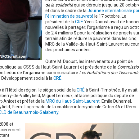
de la solidarité
qui se déroule jusqu’au 20 octobr
et dans le cadre de la
Journée internationale po
l’élimination de pauvreté
le 17 octobre. Le
président de la
CRÉ
Yves Daoust avait de bonne
nouvelles à partager; l’organisme a reçu un octro
de 2,4 millions $ pour la réalisation de projets sur
terrain afin de réduire la pauvreté dans les cinq
MRC de la Vallée-du-Haut-Saint-Laurent au cou
des prochaines années.
Outre M. Daoust, les intervenants au point de
publique au CSSS du Haut-Saint-Laurent et présidente de la
Commissio
on Leduc de l’organisme communautaire
Les Habitations des Tisserand
n Développement social à la
CRÉ
.
 l’Hôtel de région, le siège social de la
CRÉ
à Saint-Timothée. Il y avait
aberry-de-Valleyfield, Miguel Lemieux, attaché politique du député de
t-Anicet et préfet de la
MRC du Haut-Saint-Laurent
, Émile Duhamel,
field, Pierre Lagrenade de la coalition intersyndicale Coton 46 et Rémi
CLD de Beauharnois-Salaberry
.
2008 et
ncièrement
ctant