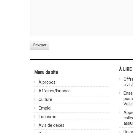
Envoyer
À LIRE
Menu du site
Offre
À propos
civil
Affaires/Finance
Ensei
post
Culture
Valle
Emploi
Appel
Tourisme
colle
assu
Avis de décès
Uniag