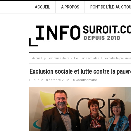
ACCUEIL
À PROPOS
PONT DE L’ÎLE-AUX-TO
Accueil
Communautaire
Exclusion sociale et lutte contre la pauvret
Exclusion sociale et lutte contre la pauv
Publié le 18 octobre 2012
|
0 Commentaire