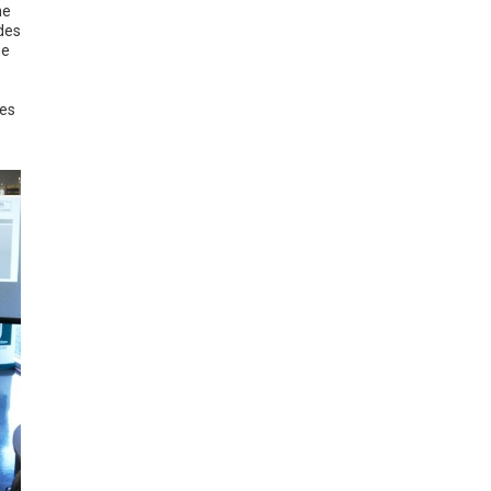
ne
des
ne
ces