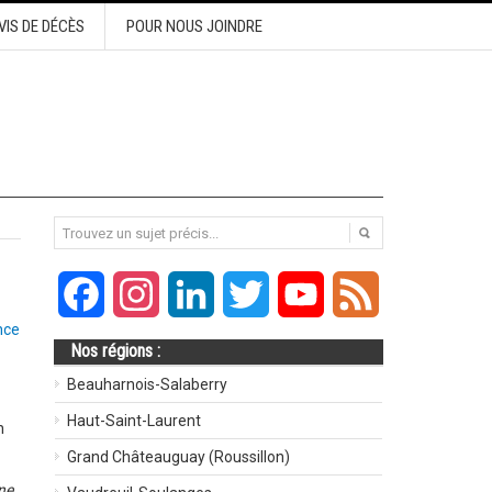
VIS DE DÉCÈS
POUR NOUS JOINDRE
Facebook
Instagram
LinkedIn
Twitter
YouTube
Feed
nce
Nos régions :
Beauharnois-Salaberry
Haut-Saint-Laurent
n
Grand Châteauguay (Roussillon)
ne