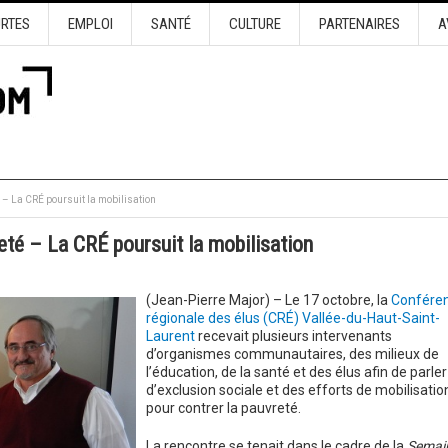
URTES
EMPLOI
SANTÉ
CULTURE
PARTENAIRES
A
é – La CRÉ poursuit la mobilisation
reté – La CRÉ poursuit la mobilisation
(Jean-Pierre Major) – Le 17 octobre, la
Confére
régionale des élus (CRÉ) Vallée-du-Haut-Saint-
Laurent
recevait plusieurs intervenants
d’organismes communautaires, des milieux de
l’éducation, de la santé et des élus afin de parler
d’exclusion sociale et des efforts de mobilisatio
pour contrer la pauvreté.
La rencontre se tenait dans le cadre de la
Semai