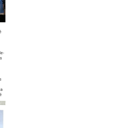
é
de-
es
s
la
é