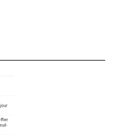
jour
ffier
euil-