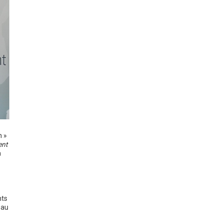
n »
ent
a
nts
eau