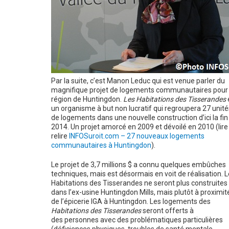
Par la suite, c’est Manon Leduc qui est venue parler du
magnifique projet de logements communautaires pour 
région de Huntingdon.
Les Habitations des Tisserandes
un organisme à but non lucratif qui regroupera 27 unité
de logements dans une nouvelle construction d’ici la fin
2014. Un projet amorcé en 2009 et dévoilé en 2010 (lire
relire
INFOSuroit.com – 27 nouveaux logements
communautaires à Huntingdon
).
Le projet de 3,7 millions $ a connu quelques embûches
techniques, mais est désormais en voit de réalisation. 
Habitations des Tisserandes ne seront plus construites
dans l’ex-usine Huntingdon Mills, mais plutôt à proximit
de l’épicerie IGA à Huntingdon. Les logements des
Habitations des Tisserandes
seront offerts à
des personnes avec des problématiques particulières