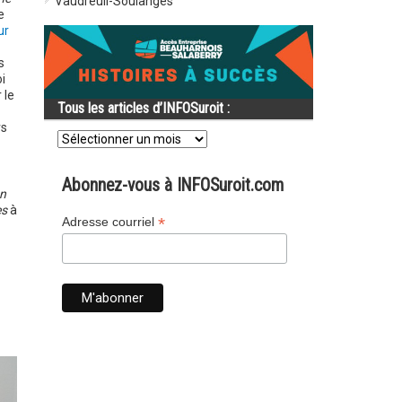
Vaudreuil-Soulanges
e
ur
s
i
 le
Tous les articles d’INFOSuroit :
rs
Tous
les
articles
d’INFOSuroit
Abonnez-vous à INFOSuroit.com
:
n
es
à
*
Adresse courriel