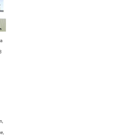
la
3
n
,
ue
,