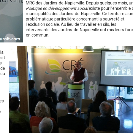
MRC des Jardins-de-Napierville. Depuis quelques mois, u
Politique en développement social
existe pour l’ensemble 
municipalités des Jardins-de-Napierville. Ce territoire a u
problématique particulière concernant la pauvreté et
l’exclusion sociale. Au lieu de travailler en silo, les
intervenants des Jardins-de-Napierville ont mis leurs for
en commun.
la
est
s
 de
 ou
Les
é