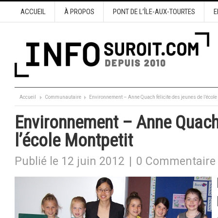
ACCUEIL
À PROPOS
PONT DE L’ÎLE-AUX-TOURTES
E
Accueil
Communautaire
Environnement – Anne Quach félicite des jeunes de l’école
Environnement – Anne Quach 
l’école Montpetit
Publié le 12 juin 2012
|
0 Commentaire