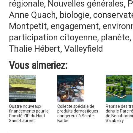
régionale
,
Nouvelles générales
,
P
Anne Quach
,
biologie
,
conservat
Montpetit
,
engagement
,
enviro
participation citoyenne
,
planète
Thalie Hébert
,
Valleyfield
Vous aimeriez:
Quatre nouveaux
Collecte spéciale de
Reprise des t
financements pour le
produits domestiques
dans le Parc r
Comité ZIP du Haut
dangereux à Sainte-
de Beauharnoi
Saint-Laurent
Barbe
Salaberry