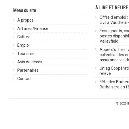
À LIRE ET RELIRE
Menu du site
Offre d’emploi :
À propos
civil à Vaudreuil
Affaires/Finance
Enseignants, cad
postes disponib
Culture
Valleyfield
Emploi
Appel d’offres :
Tourisme
collective des 
assurance vie d
Avis de décès
Uniag Coopérati
Partenaires
relève
Contact
Fête des Barberi
Barbe sera en fê
© 2026
I