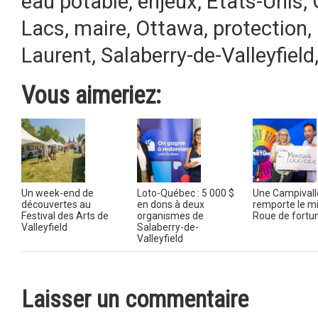
eau potable
,
enjeux
,
États-Unis
,
Lacs
,
maire
,
Ottawa
,
protection
,
Laurent
,
Salaberry-de-Valleyfield
Vous aimeriez:
Un week-end de
Loto-Québec : 5 000 $
Une Campivall
découvertes au
en dons à deux
remporte le mil
Festival des Arts de
organismes de
Roue de fortu
Valleyfield
Salaberry-de-
Valleyfield
Laisser un commentaire