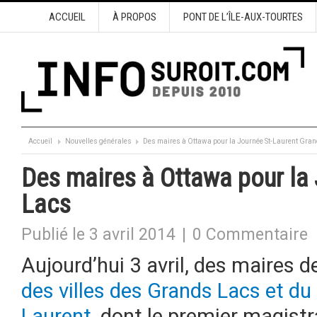
ACCUEIL
À PROPOS
PONT DE L’ÎLE-AUX-TOURTES
Accueil
Nouvelles générales
Des maires à Ottawa pour la Journée St-Laurent Gra
Des maires à Ottawa pour la
Lacs
Publié le 3 avril 2014
|
0 Commentaire
Aujourd’hui 3 avril, des maires de
des villes des Grands Lacs et du 
Laurent
, dont le premier magistr