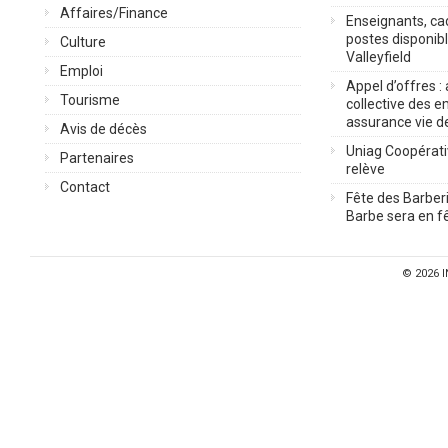
Affaires/Finance
Enseignants, cad
postes disponib
Culture
Valleyfield
Emploi
Appel d’offres :
Tourisme
collective des 
assurance vie d
Avis de décès
Uniag Coopérati
Partenaires
relève
Contact
Fête des Barberi
Barbe sera en fê
© 2026
I