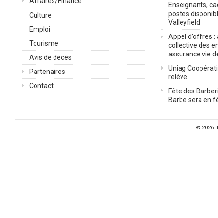
Affaires/Finance
Enseignants, cad
postes disponib
Culture
Valleyfield
Emploi
Appel d’offres :
Tourisme
collective des 
assurance vie d
Avis de décès
Uniag Coopérati
Partenaires
relève
Contact
Fête des Barberi
Barbe sera en fê
© 2026
I