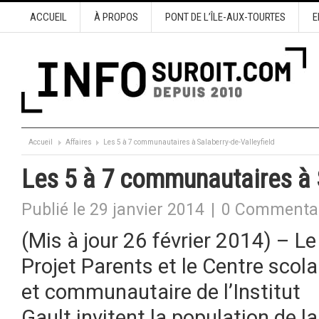
ACCUEIL
À PROPOS
PONT DE L’ÎLE-AUX-TOURTES
E
Accueil
Affaires
Les 5 à 7 communautaires à Salaberry-de-Valleyfield
Les 5 à 7 communautaires à S
Publié le 29 janvier 2014
|
0 Commenta
(Mis à jour 26 février 2014) – Le
Projet Parents et le Centre scola
et communautaire de l’Institut
Gault invitent la population de la