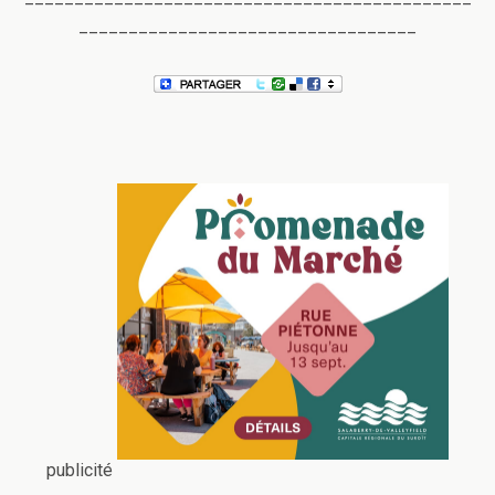
__________________________________
publicité